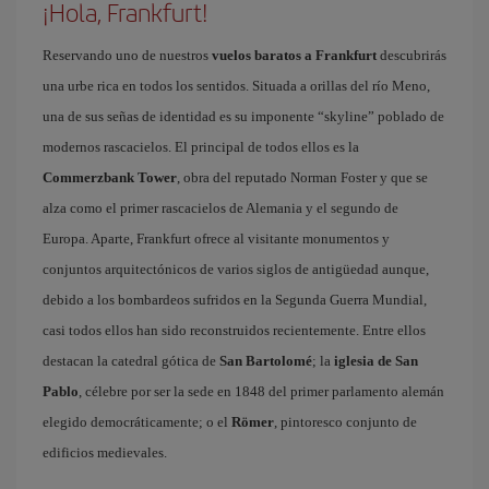
¡Hola, Frankfurt!
Reservando uno de nuestros
vuelos baratos a Frankfurt
descubrirás
una urbe rica en todos los sentidos. Situada a orillas del río Meno,
una de sus señas de identidad es su imponente “skyline” poblado de
modernos rascacielos. El principal de todos ellos es la
Commerzbank Tower
, obra del reputado Norman Foster y que se
alza como el primer rascacielos de Alemania y el segundo de
Europa. Aparte, Frankfurt ofrece al visitante monumentos y
conjuntos arquitectónicos de varios siglos de antigüedad aunque,
debido a los bombardeos sufridos en la Segunda Guerra Mundial,
casi todos ellos han sido reconstruidos recientemente. Entre ellos
destacan la catedral gótica de
San Bartolomé
; la
iglesia de San
Pablo
, célebre por ser la sede en 1848 del primer parlamento alemán
elegido democráticamente; o el
Römer
, pintoresco conjunto de
edificios medievales.