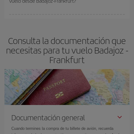
vuelo desde Badajoz-Frankfurt?
vayan agotando. Por eso, comprar con antelación es
fundamental
para conseguir
vuelos baratos a Badajoz-
En Iberia, tenemos distintas tarifas para garantizarte el mejor
Frankfurt-dest
.
precio según tus necesidades de viaje. La tarifa básica, te
asegura el vuelo más barato.
Consulta la documentación que
necesitas para tu vuelo Badajoz -
Frankfurt
Documentación general
Cuando termines la compra de tu billete de avión, recuerda