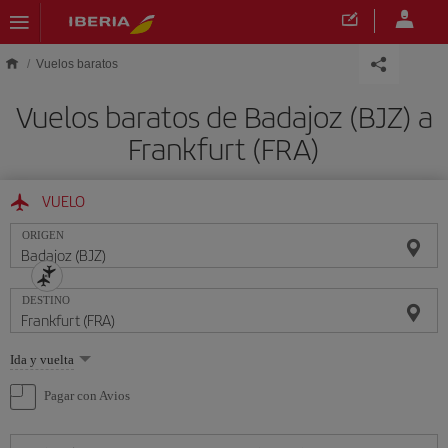
Saltar al contenido principal
Vuelos baratos
Vuelos baratos de Badajoz (BJZ) a
Frankfurt (FRA)
VUELO
ORIGEN
DESTINO
Seleccione
Ida y vuelta
una
opción
Pagar con Avios