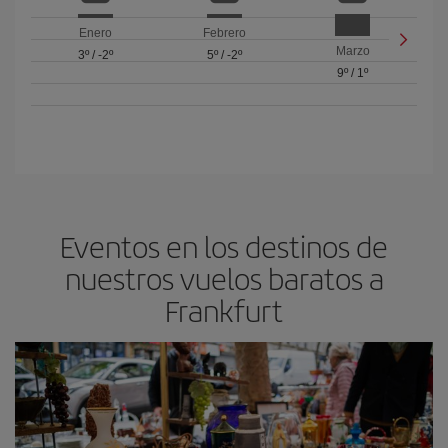
Enero
Febrero
Marzo
3º
/
-2º
5º
/
-2º
9º
/
1º
Eventos en los destinos de
nuestros vuelos baratos a
Frankfurt