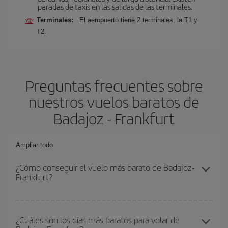
paradas de taxis en las salidas de las terminales.
Terminales:
El aeropuerto tiene 2 terminales, la T1 y
T2.
Preguntas frecuentes sobre
nuestros vuelos baratos de
Badajoz - Frankfurt
Ampliar todo
¿Cómo conseguir el vuelo más barato de Badajoz-
Frankfurt?
Podrás ahorrar en tu billete de avión de Badajoz-Frankfurt-dest y
conseguir el vuelo más barato si evitas temporadas altas,
¿Cuáles son los días más baratos para volar de
compras con antelación y puedes ser flexible con las fechas y