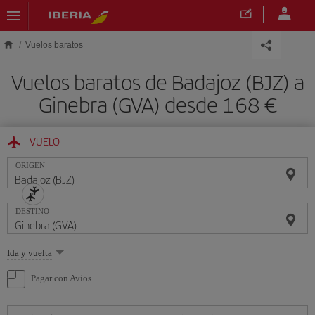
Saltar al contenido principal
Vuelos baratos
Vuelos baratos de Badajoz (BJZ) a
Ginebra (GVA) desde 168 €
VUELO
ORIGEN
DESTINO
Seleccione
Ida y vuelta
una
opción
Pagar con Avios