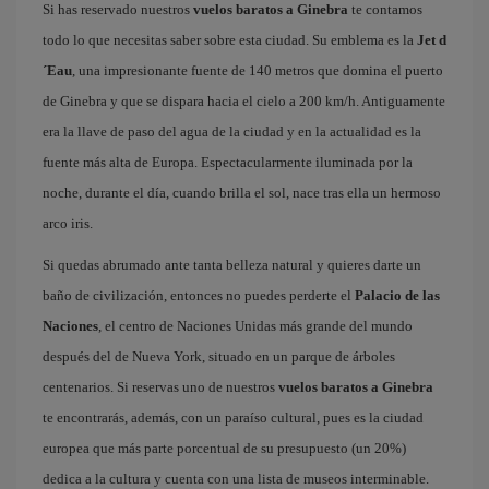
Si has reservado nuestros
vuelos baratos a Ginebra
te contamos
todo lo que necesitas saber sobre esta ciudad. Su emblema es la
Jet d
´Eau
, una impresionante fuente de 140 metros que domina el puerto
de Ginebra y que se dispara hacia el cielo a 200 km/h. Antiguamente
era la llave de paso del agua de la ciudad y en la actualidad es la
fuente más alta de Europa. Espectacularmente iluminada por la
noche, durante el día, cuando brilla el sol, nace tras ella un hermoso
arco iris.
Si quedas abrumado ante tanta belleza natural y quieres darte un
baño de civilización, entonces no puedes perderte el
Palacio de las
Naciones
, el centro de Naciones Unidas más grande del mundo
después del de Nueva York, situado en un parque de árboles
centenarios. Si reservas uno de nuestros
vuelos baratos a Ginebra
te encontrarás, además, con un paraíso cultural, pues es la ciudad
europea que más parte porcentual de su presupuesto (un 20%)
dedica a la cultura y cuenta con una lista de museos interminable.