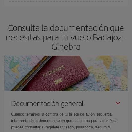
fundamental
para conseguir
vuelos baratos a Badajoz-Ginebra-
En Iberia, tenemos distintas tarifas para garantizarte el mejor
dest
.
precio según tus necesidades de viaje. La tarifa básica, te
asegura el vuelo más barato.
Consulta la documentación que
necesitas para tu vuelo Badajoz -
Ginebra
Documentación general
Cuando termines la compra de tu billete de avión, recuerda
informarte de la documentación que necesitas para volar. Aquí
puedes consultar si requieres visado, pasaporte, seguro o