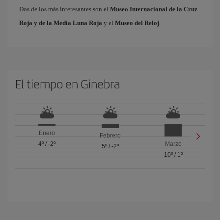
Dos de los más interesantes son el
Museo Internacional de la Cruz
Roja y de la Media Luna Roja
y el
Museo del Reloj
.
El tiempo en Ginebra
Enero
Febrero
4º
/
-2º
Marzo
5º
/
-2º
10º
/
1º