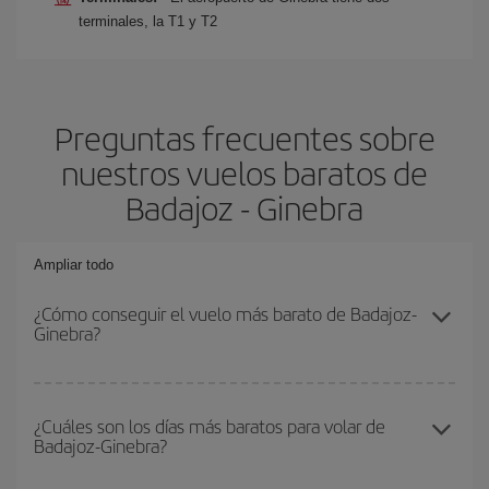
terminales, la T1 y T2
Preguntas frecuentes sobre
nuestros vuelos baratos de
Badajoz - Ginebra
Ampliar todo
¿Cómo conseguir el vuelo más barato de Badajoz-
Ginebra?
Podrás ahorrar en tu billete de avión de Badajoz-Ginebra-dest y
conseguir el vuelo más barato si evitas temporadas altas,
¿Cuáles son los días más baratos para volar de
Badajoz-Ginebra?
compras con antelación y puedes ser flexible con las fechas y
horarios de ida y vuelta.