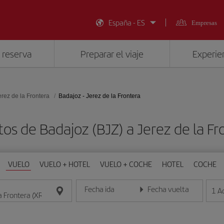
España - ES
Empresas
 reserva
Preparar el viaje
Experien
erez de la Frontera
Badajoz - Jerez de la Frontera
tos de Badajoz (BJZ) a Jerez de la Fr
VUELO
VUELO + HOTEL
VUELO + COCHE
HOTEL
COCHE
Fecha ida
Fecha vuelta
1
A
Introduce la fecha en formato día/mes/año
Introduce la fecha en format