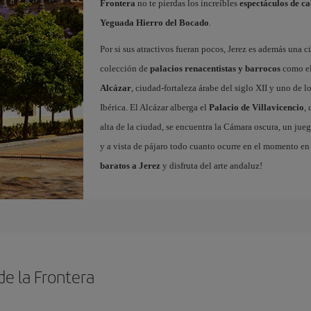
Frontera
no te pierdas los increíbles
espectáculos de ca
Yeguada Hierro del Bocado
.
Por si sus atractivos fueran pocos, Jerez es además una
colección de
palacios renacentistas y barrocos
como e
Alcázar
, ciudad-fortaleza árabe del siglo XII y uno de 
Ibérica. El Alcázar alberga el
Palacio de Villavicencio
,
alta de la ciudad, se encuentra la Cámara oscura, un jueg
y a vista de pájaro todo cuanto ocurre en el momento en 
baratos a Jerez
y disfruta del arte andaluz!
de la Frontera