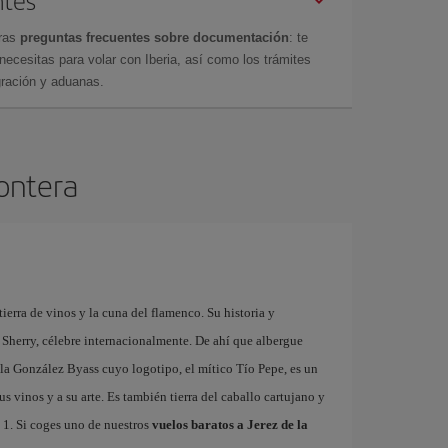
ntes
tras
preguntas frecuentes sobre documentación
: te
cesitas para volar con Iberia, así como los trámites
gración y aduanas.
rontera
tierra de vinos y la cuna del flamenco. Su historia y
 Sherry, célebre internacionalmente. De ahí que albergue
la González Byass cuyo logotipo, el mítico Tío Pepe, es un
us vinos y a su arte. Es también tierra del caballo cartujano y
a 1. Si coges uno de nuestros
vuelos baratos a Jerez de la