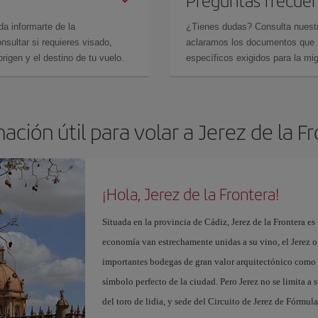
Preguntas frecue
da informarte de la
¿Tienes dudas? Consulta nues
sultar si requieres visado,
aclaramos los documentos que ne
rigen y el destino de tu vuelo.
específicos exigidos para la mi
ación útil para volar a Jerez de la F
¡Hola, Jerez de la Frontera!
Situada en la provincia de Cádiz, Jerez de la Frontera es 
economía van estrechamente unidas a su vino, el Jerez o
importantes bodegas de gran valor arquitectónico como 
símbolo perfecto de la ciudad. Pero Jerez no se limita a s
del toro de lidia, y sede del Circuito de Jerez de Fórmul