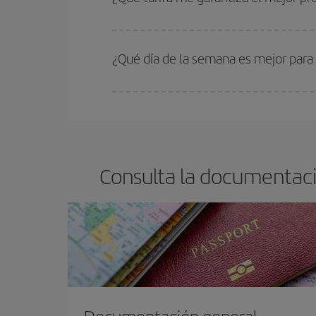
En Iberia, tenemos distintas tarifas para garantiz
¿Qué día de la semana es mejor para 
Cualquier día de la semana puedes encontrar vuel
reserves tus billetes de avión más baratos te sal
barato.
Consulta la documentació