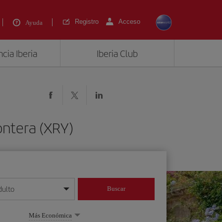
Registro
Acceso
Ayuda
cia Iberia
Iberia Club
ontera (XRY)
dulto
Buscar
o día/mes/año
Más Económica