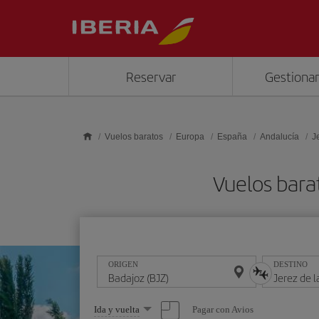
Saltar al contenido principal
Reservar
Gestionar
Vuelos baratos
Europa
España
Andalucía
J
Vuelos bara
ORIGEN
DESTINO
Seleccione
Pagar con Avios
Ida y vuelta