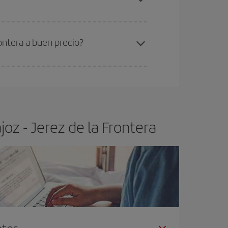
ra el vuelo más barato.
ontera a buen precio?
ser flexible.
Lo normal es que
cuanto antes
 poco abiertos, podrás
elegir el precio más
oz - Jerez de la Frontera