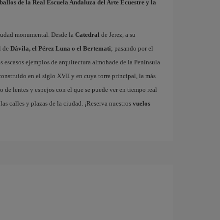
ballos de la Real Escuela Andaluza del Arte Ecuestre y la
 ciudad monumental. Desde la
Catedral
de Jerez, a su
l de
Dávila, el Pérez Luna o el Bertemati
; pasando por el
los escasos ejemplos de arquitectura almohade de la Península
 construido en el siglo XVII y en cuya torre principal, la más
o de lentes y espejos con el que se puede ver en tiempo real
las calles y plazas de la ciudad. ¡Reserva nuestros
vuelos