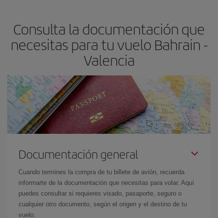
claves para encontrar los mejores precios son
anticiparte y ser
flexible.
Lo normal es que
cuanto antes
reserves tus billetes de
Consulta la documentación que
avión más baratos te saldrán. Además, si buscas los vuelos con
las fechas y los horarios del viaje un poco abiertos, podrás
elegir
necesitas para tu vuelo Bahrain -
el precio más barato.
Valencia
Documentación general
Cuando termines la compra de tu billete de avión, recuerda
informarte de la documentación que necesitas para volar. Aquí
puedes consultar si requieres visado, pasaporte, seguro o
cualquier otro documento, según el origen y el destino de tu
vuelo.