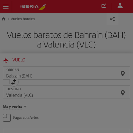
Saltar al contenido principal
Vuelos baratos
Vuelos baratos de Bahrain (BAH)
a Valencia (VLC)
VUELO
ORIGEN
DESTINO
Seleccione
Ida y vuelta
una
opción
Pagar con Avios