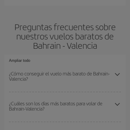
Preguntas frecuentes sobre
nuestros vuelos baratos de
Bahrain - Valencia
Ampliar todo
¿Cómo conseguir el vuelo más barato de Bahrain-
Valencia?
Podrás ahorrar en tu billete de avión de Bahrain-Valencia-dest y
conseguir el vuelo más barato si evitas temporadas altas,
¿Cuáles son los días más baratos para volar de
Bahrain-Valencia?
compras con antelación y puedes ser flexible con las fechas y
horarios de ida y vuelta.
Para saber qué días te saldrá más económico volar, solo tienes