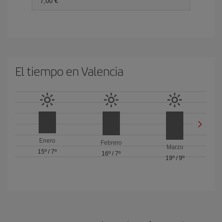
7,00 €
El tiempo en Valencia
Enero
Febrero
Marzo
15º
/
7º
16º
/
7º
19º
/
9º