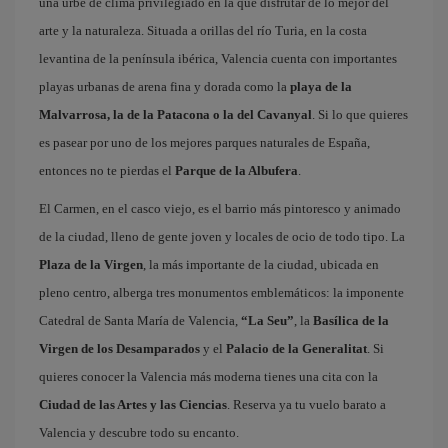
una urbe de clima privilegiado en la que disfrutar de lo mejor del
arte y la naturaleza. Situada a orillas del río Turia, en la costa
levantina de la península ibérica, Valencia cuenta con importantes
playas urbanas de arena fina y dorada como la
playa de la
Malvarrosa, la de la Patacona o la del Cavanyal
. Si lo que quieres
es pasear por uno de los mejores parques naturales de España,
entonces no te pierdas el
Parque de la Albufera
.
El Carmen, en el casco viejo, es el barrio más pintoresco y animado
de la ciudad, lleno de gente joven y locales de ocio de todo tipo. La
Plaza de la Virgen
, la más importante de la ciudad, ubicada en
pleno centro, alberga tres monumentos emblemáticos: la imponente
Catedral de Santa María de Valencia,
“La Seu”
, la
Basílica de la
Virgen de los Desamparados
y el
Palacio de la Generalitat
. Si
quieres conocer la Valencia más moderna tienes una cita con la
Ciudad de las Artes y las Ciencias
. Reserva ya tu vuelo barato a
Valencia y descubre todo su encanto.