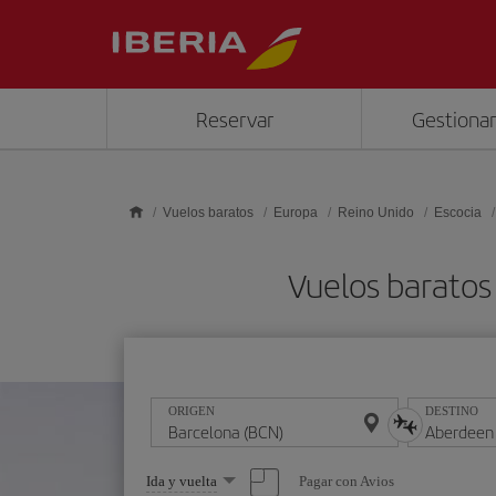
Saltar al contenido principal
Reservar
Gestionar
Vuelos baratos
Europa
Reino Unido
Escocia
Vuelos baratos
ORIGEN
DESTINO
Seleccione
Pagar con Avios
Ida y vuelta