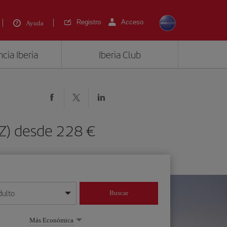
Registro
Acceso
Ayuda
cia Iberia
Iberia Club
BZ) desde 228 €
dulto
Buscar
o día/mes/año
Más Económica