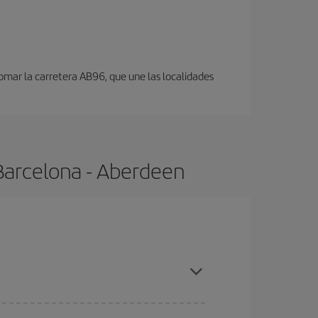
omar la carretera AB96, que une las localidades
Barcelona - Aberdeen
compras con antelación y puedes ser flexible con