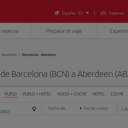
España - ES
Empresas
 reserva
Preparar el viaje
Experien
Aberdeen
Barcelona - Aberdeen
 de Barcelona (BCN) a Aberdeen (A
VUELO
VUELO + HOTEL
VUELO + COCHE
HOTEL
COCHE
Fecha ida
Fecha vuelta
1
A
Introduce la fecha en formato día/mes/año
Introduce la fecha en format