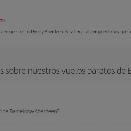
om/
l aeropuerto con Dyce y Aberdeen. Para llegar al aeropuerto hay que t
s sobre nuestros vuelos baratos de 
o de Barcelona-Aberdeen?
a-Aberdeen-dest y conseguir el vuelo más barato si evitas temporadas altas, 