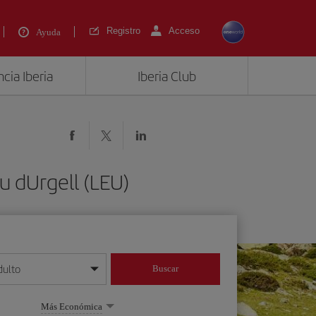
Registro
Acceso
Ayuda
cia Iberia
Iberia Club
u dUrgell (LEU)
dulto
Buscar
o día/mes/año
Más Económica