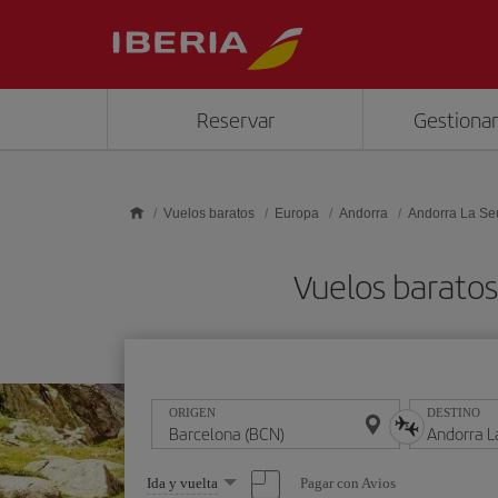
Saltar al contenido principal
Reservar
Gestionar
Vuelos baratos
Europa
Andorra
Andorra La Se
Vuelos baratos
ORIGEN
DESTINO
Seleccione
Pagar con Avios
Ida y vuelta