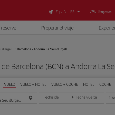
España - ES
Empresas
 reserva
Preparar el viaje
Experien
u dUrgell
Barcelona - Andorra La Seu dUrgell
 de Barcelona (BCN) a Andorra La Se
VUELO
VUELO + HOTEL
VUELO + COCHE
HOTEL
COCHE
Fecha ida
Fecha vuelta
1
A
Introduce la fecha en formato día/mes/año
Introduce la fecha en format