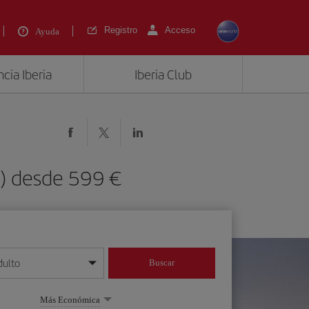
Registro
Acceso
Ayuda
cia Iberia
Iberia Club
H) desde 599 €
dulto
Buscar
o día/mes/año
Más Económica