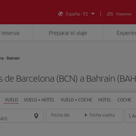
España - ES
Empresas
 reserva
Preparar el viaje
Experien
na - Bahrain
s de Barcelona (BCN) a Bahrain (BA
VUELO
VUELO + HOTEL
VUELO + COCHE
HOTEL
COCHE
Fecha ida
Fecha vuelta
1
A
Introduce la fecha en formato día/mes/año
Introduce la fecha en format