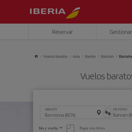
Saltar al contenido principal
Reservar
Gestionar
Vuelos baratos
Asia
Baréin
Bahrain
Barcelo
Vuelos barato
ORIGEN
DESTINO
Seleccione
Pagar con Avios
Ida y vuelta