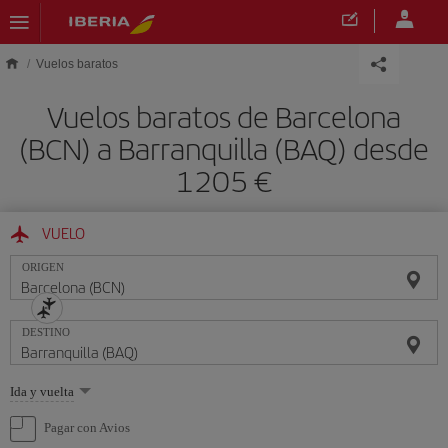
Saltar al contenido principal
Vuelos baratos
Vuelos baratos de Barcelona
(BCN) a Barranquilla (BAQ) desde
1205 €
VUELO
ORIGEN
DESTINO
Seleccione
Ida y vuelta
una
opción
Pagar con Avios