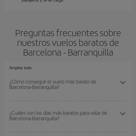
pasajeros y la de carga.
Preguntas frecuentes sobre
nuestros vuelos baratos de
Barcelona - Barranquilla
Ampliar todo
¿Cómo conseguir el vuelo más barato de
Barcelona-Barranquilla?
Podrás ahorrar en tu billete de avión de Barcelona-Barranquilla-
dest y conseguir el vuelo más barato si evitas temporadas altas,
¿Cuáles son los días más baratos para volar de
Barcelona-Barranquilla?
compras con antelación y puedes ser flexible con las fechas y
horarios de ida y vuelta.
Para saber qué días te saldrá más económico volar, solo tienes