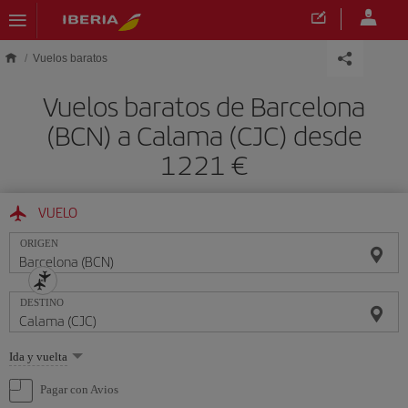
Saltar al contenido principal
Vuelos baratos
Vuelos baratos de Barcelona
(BCN) a Calama (CJC) desde
1221 €
VUELO
ORIGEN
DESTINO
Seleccione
Ida y vuelta
una
opción
Pagar con Avios