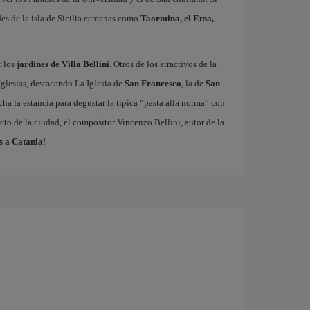
des de la isla de Sicilia cercanas como
Taormina, el Etna,
r los
jardines de Villa Bellini
. Otros de los atractivos de la
Iglesias, destacando La Iglesia de
San Francesco
, la de
San
ha la estancia para degustar la típica “pasta alla norma” con
cto de la ciudad, el compositor Vincenzo Bellini, autor de la
s a Catania
!