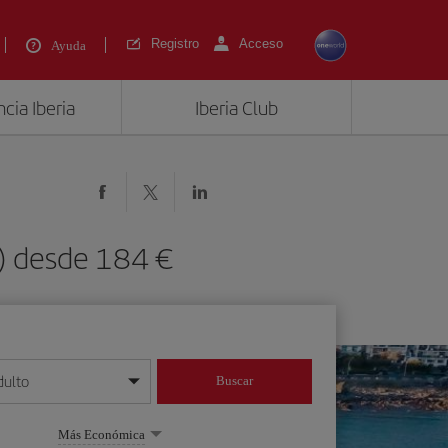
Registro
Acceso
Ayuda
cia Iberia
Iberia Club
A) desde 184 €
dulto
Buscar
o día/mes/año
Más Económica