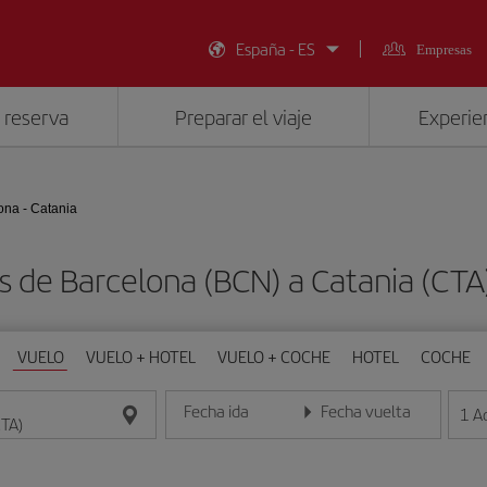
España - ES
Empresas
 reserva
Preparar el viaje
Experien
ona - Catania
s de Barcelona (BCN) a Catania (CT
VUELO
VUELO + HOTEL
VUELO + COCHE
HOTEL
COCHE
Fecha ida
Fecha vuelta
1
A
Introduce la fecha en formato día/mes/año
Introduce la fecha en format