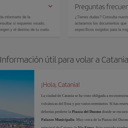
Preguntas frecue
da informarte de la
¿Tienes dudas? Consulta nues
sultar si requieres visado,
aclaramos los documentos que ne
rigen y el destino de tu vuelo.
específicos exigidos para la mi
Información útil para volar a Catani
¡Hola, Catania!
La ciudad de Catania se ha visto obligada a reconstruirse
volcánicas del Etna y por varios terremotos. Si has rese
deberías perderte la
Piazza del Duomo
donde se encuen
Palazzo Municipalio
. Muy cerca de la Piazza del Duom
principal de Catania, la
Vía Etnea
. Acto seguido puedes 