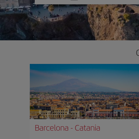
una
opción
Barcelona
-
Catania