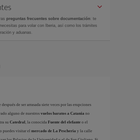
ntes
tras
preguntas frecuentes sobre documentación
: te
cesitas para volar con Iberia, así como los trámites
gración y aduanas.
a
 después de ser arrasada siete veces por las erupciones
rvado alguno de nuestros
vuelos baratos a Catania
no
tra su
Catedral
, la conocida
Fuente del elefante
o el
o puedes visitar el
mercado de La Pescheria
y la calle
ver los Palacios de la Universidad y el de San Giuliano. Si