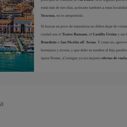
estás más de tres días, acércarte también a otras localida
Siracusa
, no te arrepentirás.
Si buscas un poco de naturaleza no debes dejar de visita
ciudad son el
Teatro Romano
, el
Castillo Ursino
y sus 
Benedetto
o
San Nicolás all´ Arena
. Y como no, aprovec
berenjena y ricotta, y que debe su nombre al hijo predile
ópera Norma. ¡Consigue ya tus mejores
ofertas de vuelo
ia