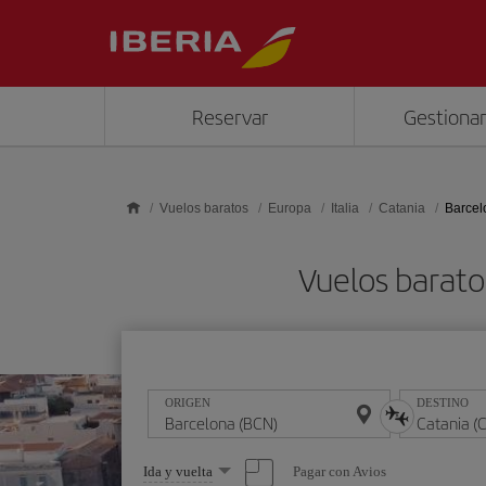
Saltar al contenido principal
Reservar
Gestionar
Vuelos baratos
Europa
Italia
Catania
Barcel
Vuelos barato
ORIGEN
DESTINO
Seleccione
Pagar con Avios
Ida y vuelta