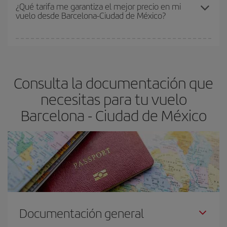
Los precios dependen de las plazas que queden libres en el vuelo
¿Qué tarifa me garantiza el mejor precio en mi
vuelo desde Barcelona-Ciudad de México?
y de que las tarifas más baratas (turista) estén disponibles o se
vayan agotando. Por eso, comprar con antelación es
fundamental
para conseguir
vuelos baratos a Barcelona-Ciudad
En Iberia, tenemos distintas tarifas para garantizarte el mejor
de México-dest
.
precio según tus necesidades de viaje. La tarifa básica, te
asegura el vuelo más barato.
Consulta la documentación que
necesitas para tu vuelo
Barcelona - Ciudad de México
Documentación general