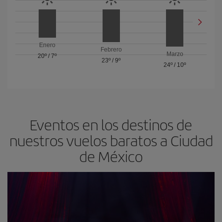
Enero
Febrero
Marzo
20º
/
7º
23º
/
9º
24º
/
10º
Eventos en los destinos de
nuestros vuelos baratos a Ciudad
de México