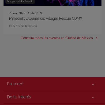
Imagen: thinkhubstudio
23 mar 2026 - 31 dic 2026
Minecraft Experience: Villager Rescue CDMX
Experiencia Inmersiva
Consulta todos los eventos en Ciudad de México
En la red
De tu interés
Iberia Joven