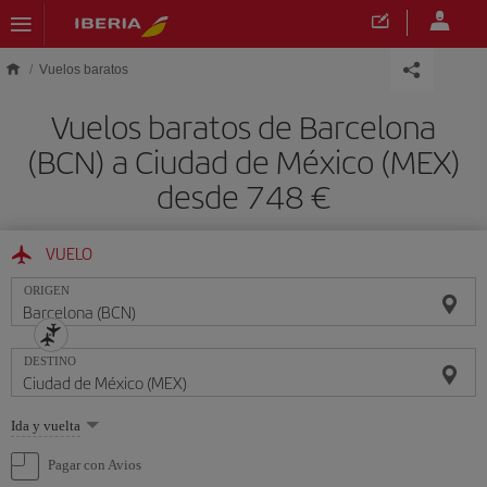
Saltar al contenido principal
Vuelos baratos
Vuelos baratos de Barcelona
(BCN) a Ciudad de México (MEX)
desde 748 €
VUELO
ORIGEN
DESTINO
Seleccione
Ida y vuelta
una
opción
Pagar con Avios