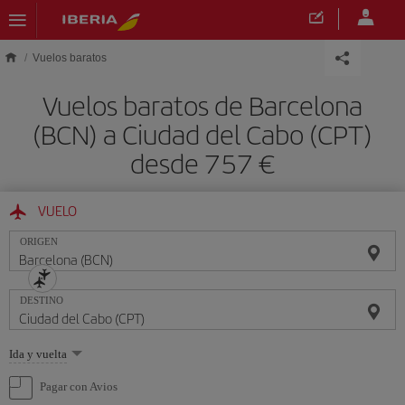
Saltar al contenido principal
Vuelos baratos
Vuelos baratos de Barcelona
(BCN) a Ciudad del Cabo (CPT)
desde 757 €
VUELO
ORIGEN
DESTINO
Seleccione
Ida y vuelta
una
opción
Pagar con Avios