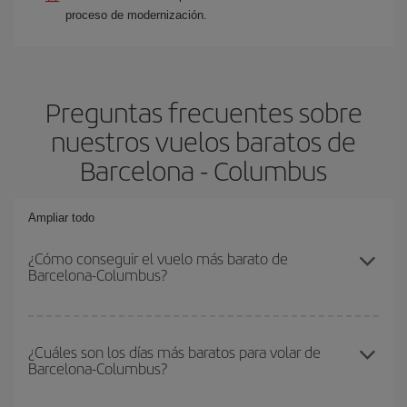
proceso de modernización.
Preguntas frecuentes sobre
nuestros vuelos baratos de
Barcelona - Columbus
Ampliar todo
¿Cómo conseguir el vuelo más barato de
Barcelona-Columbus?
Podrás ahorrar en tu billete de avión de Barcelona-Columbus-dest
y conseguir el vuelo más barato si evitas temporadas altas,
¿Cuáles son los días más baratos para volar de
Barcelona-Columbus?
compras con antelación y puedes ser flexible con las fechas y
horarios de ida y vuelta.