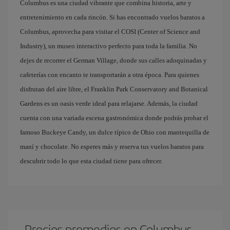
Columbus es una ciudad vibrante que combina historia, arte y
entretenimiento en cada rincón. Si has encontrado vuelos baratos a
Columbus, aprovecha para visitar el COSI (Center of Science and
Industry), un museo interactivo perfecto para toda la familia. No
dejes de recorrer el German Village, donde sus calles adoquinadas y
cafeterías con encanto te transportarán a otra época. Para quienes
disfrutan del aire libre, el Franklin Park Conservatory and Botanical
Gardens es un oasis verde ideal para relajarse. Además, la ciudad
cuenta con una variada escena gastronómica donde podrás probar el
famoso Buckeye Candy, un dulce típico de Ohio con mantequilla de
maní y chocolate. No esperes más y reserva tus vuelos baratos para
descubrir todo lo que esta ciudad tiene para ofrecer.
Precios promedios en Columbus