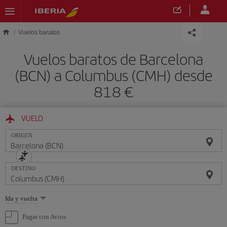
Saltar al contenido principal
Vuelos baratos
Vuelos baratos de Barcelona
(BCN) a Columbus (CMH) desde
818 €
VUELO
ORIGEN
DESTINO
Seleccione
Ida y vuelta
una
opción
Pagar con Avios