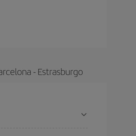
arcelona - Estrasburgo
s, compras con antelación y puedes ser flexible