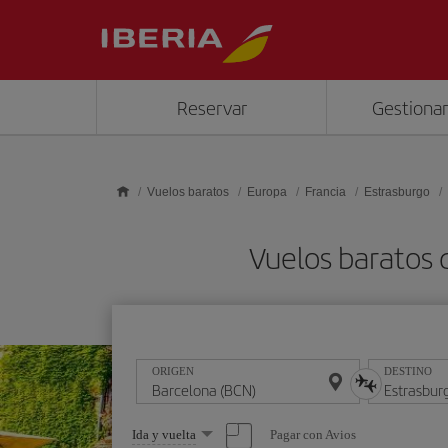
Saltar al contenido principal
Reservar
Gestionar
Vuelos baratos
Europa
Francia
Estrasburgo
Vuelos baratos 
ORIGEN
DESTINO
Seleccione
Pagar con Avios
Ida y vuelta