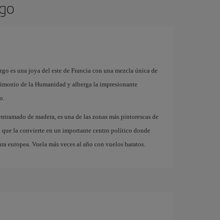
rgo
urgo es una joya del este de Francia con una mezcla única de
atrimonio de la Humanidad y alberga la impresionante
o.
e entramado de madera, es una de las zonas más pintorescas de
o que la convierte en un importante centro político donde
ura europea. Vuela más veces al año con vuelos baratos.