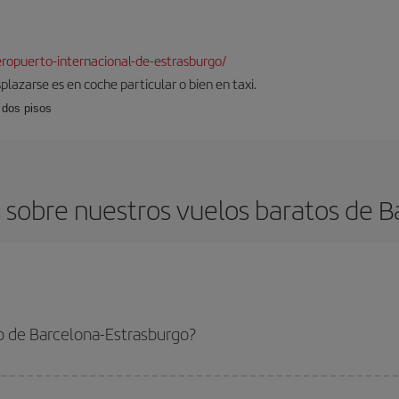
ropuerto-internacional-de-estrasburgo/
plazarse es en coche particular o bien en taxi.
 dos pisos
sobre nuestros vuelos baratos de B
o de Barcelona-Estrasburgo?
a-Estrasburgo-dest y conseguir el vuelo más barato si evitas temporadas alta