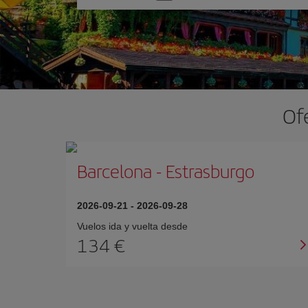
una
opción
Of
Barcelona
-
Estrasburgo
2026-09-21
-
2026-09-28
Vuelos ida y vuelta desde
134 €