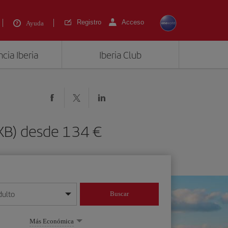
Registro
Acceso
Ayuda
cia Iberia
Iberia Club
SXB) desde 134 €
dulto
Buscar
o día/mes/año
Más Económica