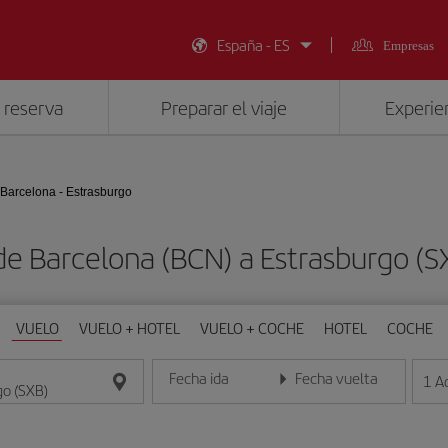
España - ES
Empresas
 reserva
Preparar el viaje
Experien
Barcelona - Estrasburgo
de Barcelona (BCN) a Estrasburgo (
VUELO
VUELO + HOTEL
VUELO + COCHE
HOTEL
COCHE
Fecha ida
Fecha vuelta
1
A
Introduce la fecha en formato día/mes/año
Introduce la fecha en format