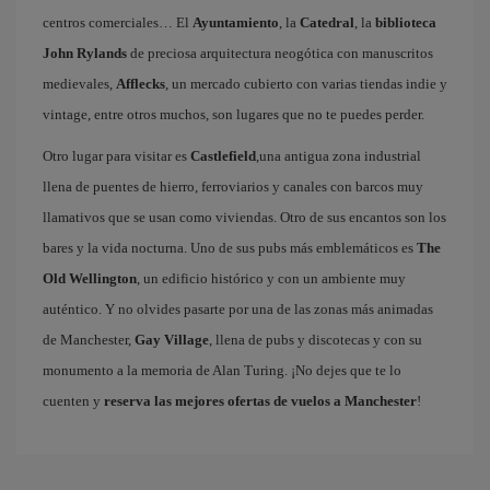
centros comerciales… El
Ayuntamiento
, la
Catedral
, la
biblioteca
John Rylands
de preciosa arquitectura neogótica con manuscritos
medievales,
Afflecks
, un mercado cubierto con varias tiendas indie y
vintage, entre otros muchos, son lugares que no te puedes perder.
Otro lugar para visitar es
Castlefield
,una antigua zona industrial
llena de puentes de hierro, ferroviarios y canales con barcos muy
llamativos que se usan como viviendas. Otro de sus encantos son los
bares y la vida nocturna. Uno de sus pubs más emblemáticos es
The
Old Wellington
, un edificio histórico y con un ambiente muy
auténtico. Y no olvides pasarte por una de las zonas más animadas
de Manchester,
Gay Village
, llena de pubs y discotecas y con su
monumento a la memoria de Alan Turing. ¡No dejes que te lo
cuenten y
reserva las mejores ofertas de vuelos a Manchester
!