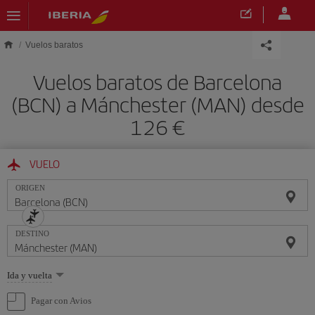
Saltar al contenido principal
Vuelos baratos
Vuelos baratos de Barcelona
(BCN) a Mánchester (MAN) desde
126 €
VUELO
ORIGEN
DESTINO
Seleccione
Ida y vuelta
una
opción
Pagar con Avios