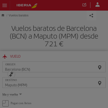
Saltar al contenido principal
Vuelos baratos
Vuelos baratos de Barcelona
(BCN) a Maputo (MPM) desde
721 €
VUELO
ORIGEN
DESTINO
Seleccione
Ida y vuelta
una
opción
Pagar con Avios