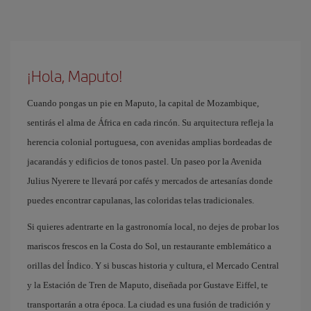
¡Hola, Maputo!
Cuando pongas un pie en Maputo, la capital de Mozambique,
sentirás el alma de África en cada rincón. Su arquitectura refleja la
herencia colonial portuguesa, con avenidas amplias bordeadas de
jacarandás y edificios de tonos pastel. Un paseo por la Avenida
Julius Nyerere te llevará por cafés y mercados de artesanías donde
puedes encontrar capulanas, las coloridas telas tradicionales.
Si quieres adentrarte en la gastronomía local, no dejes de probar los
mariscos frescos en la Costa do Sol, un restaurante emblemático a
orillas del Índico. Y si buscas historia y cultura, el Mercado Central
y la Estación de Tren de Maputo, diseñada por Gustave Eiffel, te
transportarán a otra época. La ciudad es una fusión de tradición y