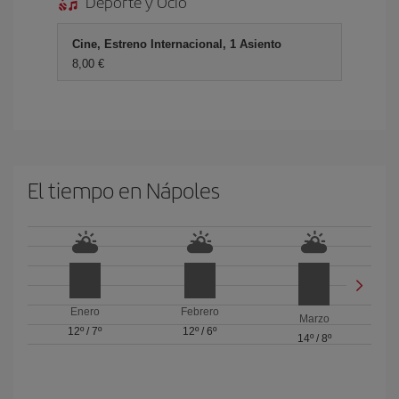
Deporte y Ocio
Cine, Estreno Internacional, 1 Asiento
8,00 €
El tiempo en Nápoles
Enero
Febrero
Marzo
12º
/
7º
12º
/
6º
14º
/
8º