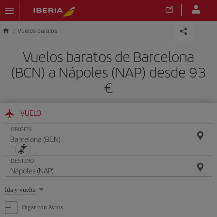
Saltar al contenido principal
Vuelos baratos
Vuelos baratos de Barcelona
(BCN) a Nápoles (NAP) desde 93
€
VUELO
ORIGEN
DESTINO
Seleccione
Ida y vuelta
una
opción
Pagar con Avios