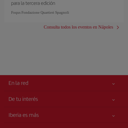
para la tercera edición
Foqus Fondazione Quartieri Spagnoli
Consulta todos los eventos en Nápoles
En la red
De tu interés
Iberia Joven
Mejor precio garantizado
Iberia es más
Tu seguridad es lo primero
Noticias y Novedades
Declaración de accesibilidad