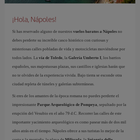
¡Hola, Nápoles!
Si has reservado alguno de nuestros
vuelos baratos a Nápoles
no
debes perderte su increíble casco histórico con curiosas y
misteriosas calles pobladas de vida y motocicletas moviéndose por
todos lados. La
vía de Toledo
, la
Galería Umberto I
, los barrios
españoles, sus majestuosas plazas, sus castillos e iglesias harán que
no te olvides de la experiencia vivida. Bajo tierra se esconde otra
ciudad repleta de túneles y galerías subterráneas.
Si eres de los amantes de la época romana no puedes perderte el
impresionante
Parque Arqueológico de Pompeya
, sepultado por la
erupción del Vesubio en el año 79 d.C. Recorrer las calles de este
importante yacimiento arqueológico es como pasear más de dos mil
años atrás en el tiempo. Nápoles ofrece a sus turistas lo mejor de la
costa y la montaña, la playa de
Miliscola
, la
Spiaggia dello