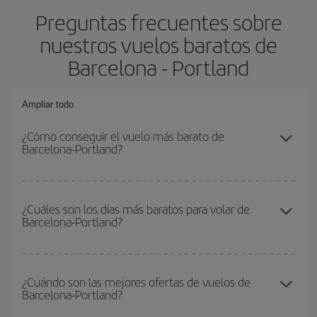
Preguntas frecuentes sobre
nuestros vuelos baratos de
Barcelona - Portland
Ampliar todo
¿Cómo conseguir el vuelo más barato de
Barcelona-Portland?
Podrás ahorrar en tu billete de avión de Barcelona-Portland-dest y
conseguir el vuelo más barato si evitas temporadas altas,
¿Cuáles son los días más baratos para volar de
Barcelona-Portland?
compras con antelación y puedes ser flexible con las fechas y
horarios de ida y vuelta.
Para saber qué días te saldrá más económico volar, solo tienes
que empezar una consulta en nuestro
buscador de vuelos
¿Cuándo son las mejores ofertas de vuelos de
Barcelona-Portland?
baratos
. Dinos desde dónde vuelas, a dónde quieres ir y en qué
fechas habías pensado viajar. Te mostraremos los vuelos más