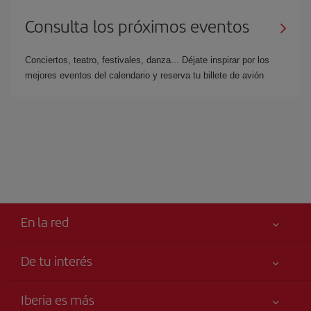
Consulta los próximos eventos
Conciertos, teatro, festivales, danza... Déjate inspirar por los
mejores eventos del calendario y reserva tu billete de avión
En la red
De tu interés
Iberia Joven
Mejor precio garantizado
Iberia es más
Tu seguridad es lo primero