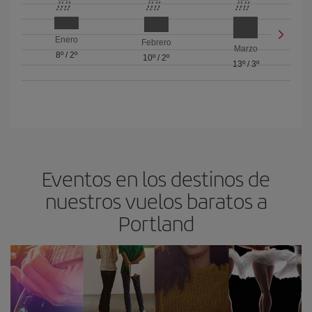
Enero
Febrero
Marzo
8º
/
2º
10º
/
2º
13º
/
3º
Eventos en los destinos de
nuestros vuelos baratos a
Portland