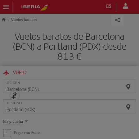
Saltar al contenido principal
Vuelos baratos
Vuelos baratos de Barcelona
(BCN) a Portland (PDX) desde
813 €
VUELO
ORIGEN
DESTINO
Seleccione
Ida y vuelta
una
opción
Pagar con Avios