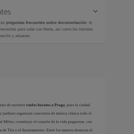
ntes
tras
preguntas frecuentes sobre documentación
: te
cesitas para volar con Iberia, así como los trámites
gración y aduanas.
r uno de nuestros
vuelos baratos a Praga
, pues la ciudad
 y jardines organizan conciertos de música clásica todo el
ré Město, constituye el corazón de la vida praguense, con
a de Týn o el Ayuntamiento. Entre los museos destacan el