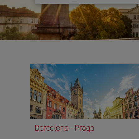
una
opción
Barcelona
-
Praga