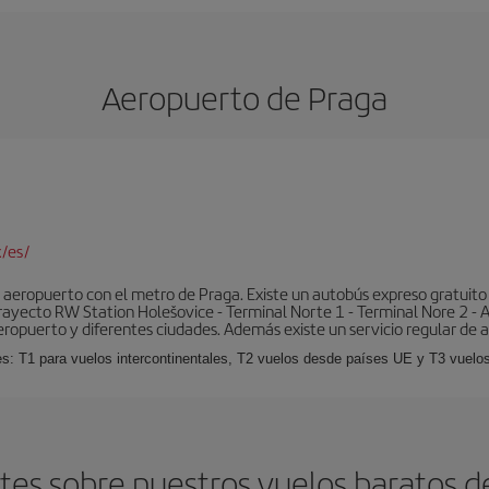
Aeropuerto de Praga
/es/
aeropuerto con el metro de Praga. Existe un autobús expreso gratuito 
l trayecto RW Station Holešovice - Terminal Norte 1 - Terminal Nore 2 - 
eropuerto y diferentes ciudades. Además existe un servicio regular de a
es: T1 para vuelos intercontinentales, T2 vuelos desde países UE y T3 vuelo
es sobre nuestros vuelos baratos d