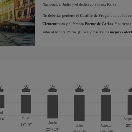
Nacional, el Judío y el dedicado a Franz Kafka.
No deberías perderte el
Castillo de Praga
, uno de los c
Clementinum
y el famoso
Puente de Carlos
. Y si tiene
subir al Monte Petrin. ¡Busca y reserva las
mejores ofert
ril
Mayo
/
4º
Sept
Junio
19º
/
9º
Julio
Agosto
20º
22º
/
13º