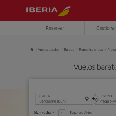
Saltar al contenido principal
Reservar
Gestionar
Vuelos baratos
Europa
Republica checa
Praga
Vuelos barat
ORIGEN
DESTINO
Seleccione
Pagar con Avios
Ida y vuelta