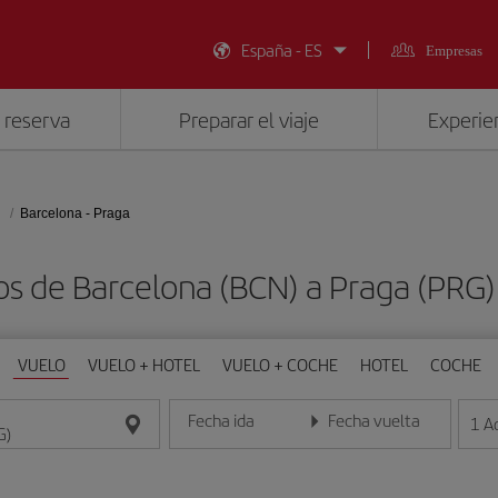
España - ES
Empresas
 reserva
Preparar el viaje
Experien
Barcelona - Praga
os de Barcelona (BCN) a Praga (PRG
VUELO
VUELO + HOTEL
VUELO + COCHE
HOTEL
COCHE
Fecha ida
Fecha vuelta
1
A
Introduce la fecha en formato día/mes/año
Introduce la fecha en format