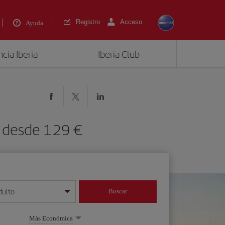
Registro
Acceso
Ayuda
cia Iberia
Iberia Club
) desde 129 €
dulto
Buscar
o día/mes/año
Más Económica