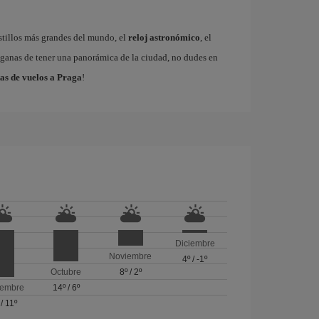
astillos más grandes del mundo, el
reloj astronómico
, el
s ganas de tener una panorámica de la ciudad, no dudes en
as de vuelos a Praga
!
Diciembre
Noviembre
4º
/
-1º
Octubre
8º
/
2º
iembre
14º
/
6º
/
11º