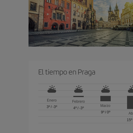
El tiempo en Praga
Enero
Febrero
Marzo
3º
/
-3º
4º
/
-3º
9º
/
0º
Ab
15º