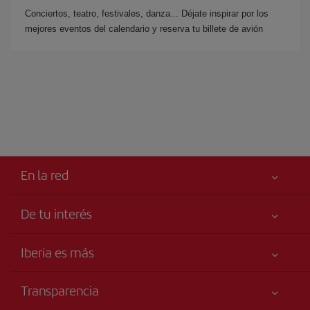
Conciertos, teatro, festivales, danza... Déjate inspirar por los
mejores eventos del calendario y reserva tu billete de avión
En la red
De tu interés
Iberia Joven
Mejor precio garantizado
Iberia es más
Tu seguridad es lo primero
Noticias y Novedades
Declaración de accesibilidad
Transparencia
Talento a bordo
Compromiso de servicio