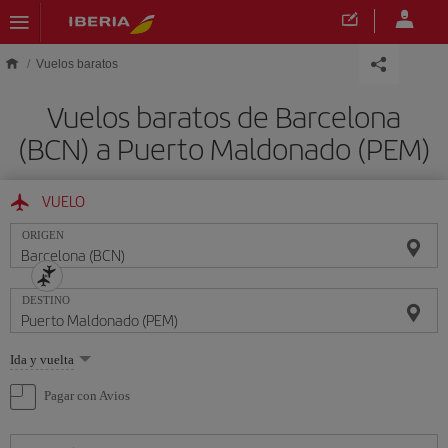
Saltar al contenido principal
Vuelos baratos
Vuelos baratos de Barcelona
(BCN) a Puerto Maldonado (PEM)
VUELO
ORIGEN
DESTINO
Seleccione
Ida y vuelta
una
opción
Pagar con Avios