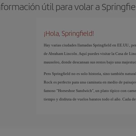
nformación útil para volar a Springfie
¡Hola, Springfield!
Hay varias ciudades llamadas Springfield en EE.UU., pero 
de Abraham Lincoln. Aquí puedes visitar la Casa de Linc
mausoleo, donde descansan sus restos bajo una majestu
Pero Springfield no es solo historia, sino también natur
Rock es perfecto para una caminata en medio de paisajes 
famoso "Horseshoe Sandwich", un plato típico con carne
tiempo y disfruta de vuelos baratos todo el año. Cada de