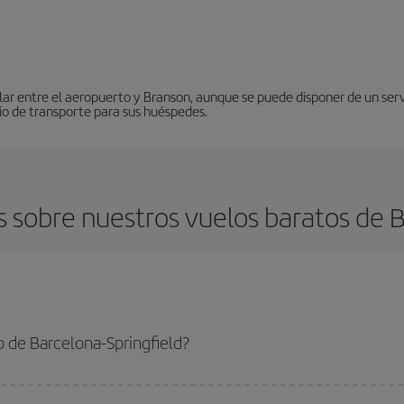
lar entre el aeropuerto y Branson, aunque se puede disponer de un servic
cio de transporte para sus huéspedes.
 sobre nuestros vuelos baratos de Ba
 de Barcelona-Springfield?
a-Springfield-dest y conseguir el vuelo más barato si evitas temporadas altas