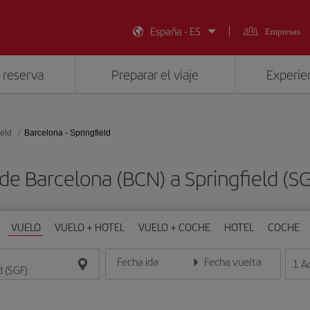
España - ES
Empresas
 reserva
Preparar el viaje
Experien
ield
Barcelona - Springfield
de Barcelona (BCN) a Springfield (
VUELO
VUELO + HOTEL
VUELO + COCHE
HOTEL
COCHE
Fecha ida
Fecha vuelta
1
A
Introduce la fecha en formato día/mes/año
Introduce la fecha en format