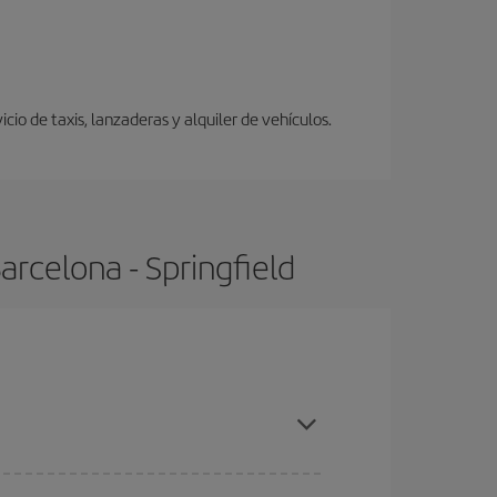
io de taxis, lanzaderas y alquiler de vehículos.
rcelona - Springfield
, compras con antelación y puedes ser flexible con