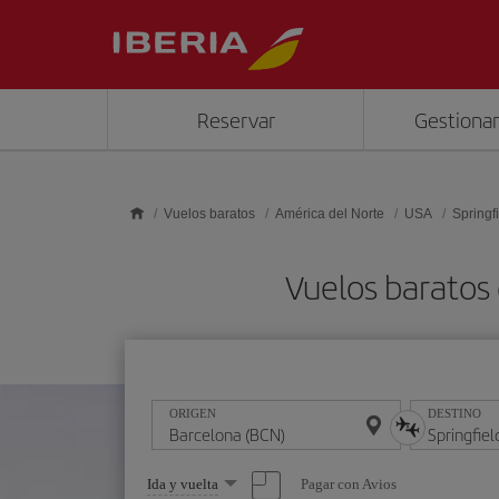
Saltar al contenido principal
Reservar
Gestionar
Vuelos baratos
América del Norte
USA
Springf
Vuelos baratos 
ORIGEN
DESTINO
Seleccione
Pagar con Avios
Ida y vuelta