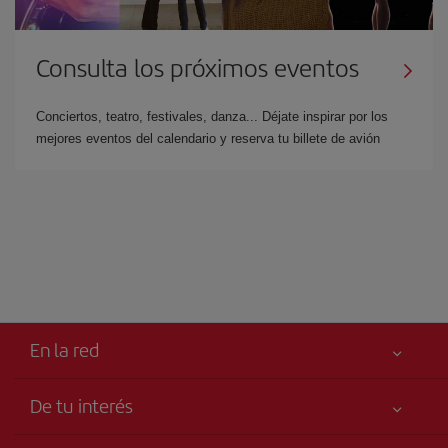
Consulta los próximos eventos
Conciertos, teatro, festivales, danza... Déjate inspirar por los
mejores eventos del calendario y reserva tu billete de avión
En la red
De tu interés
Iberia Joven
Mejor precio garantizado