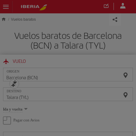
Saltar al contenido principal
Vuelos baratos
Vuelos baratos de Barcelona
(BCN) a Talara (TYL)
VUELO
ORIGEN
DESTINO
Seleccione
Ida y vuelta
una
opción
Pagar con Avios