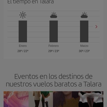
El tiempo en Talara
Enero
Febrero
Marzo
28º
/
22º
29º
/
23º
30º
/
23º
Eventos en los destinos de
nuestros vuelos baratos a Talara