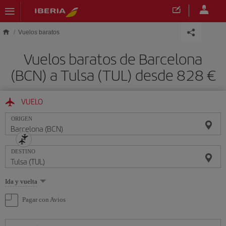
Saltar al contenido principal
Vuelos baratos
Vuelos baratos de Barcelona
(BCN) a Tulsa (TUL) desde 828 €
VUELO
ORIGEN
DESTINO
Seleccione
Ida y vuelta
una
opción
Pagar con Avios