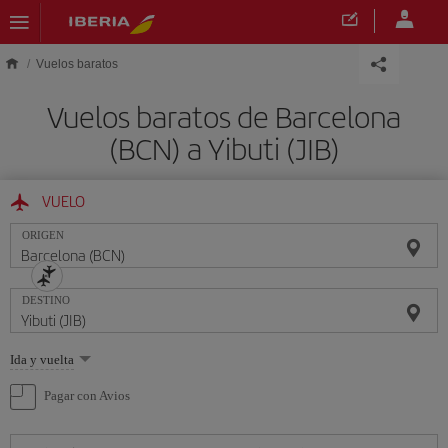
Saltar al contenido principal
Vuelos baratos
Vuelos baratos de Barcelona
(BCN) a Yibuti (JIB)
VUELO
ORIGEN
DESTINO
Seleccione
Ida y vuelta
una
opción
Pagar con Avios