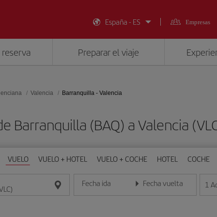
España - ES
Empresas
 reserva
Preparar el viaje
Experien
lenciana
Valencia
Barranquilla - Valencia
de Barranquilla (BAQ) a Valencia (V
VUELO
VUELO + HOTEL
VUELO + COCHE
HOTEL
COCHE
Fecha ida
Fecha vuelta
1
A
Introduce la fecha en formato día/mes/año
Introduce la fecha en format