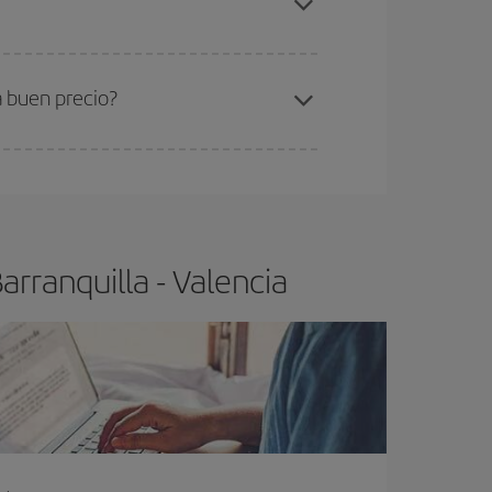
ra el vuelo más barato.
a buen precio?
ser flexible.
Lo normal es que
cuanto antes
 poco abiertos, podrás
elegir el precio más
rranquilla - Valencia