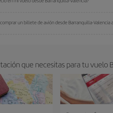
ecio en mi vuelo desde Barranquilla-Valencia?
arte el mejor precio según tus necesidades de viaje. La tarifa básica, te asegu
comprar un billete de avión desde Barranquilla-Valencia 
os baratos. Las claves para encontrar los mejores precios son
anticiparte y 
drán. Además, si buscas los vuelos con las fechas y los horarios del viaje un
ación que necesitas para tu vuelo Ba