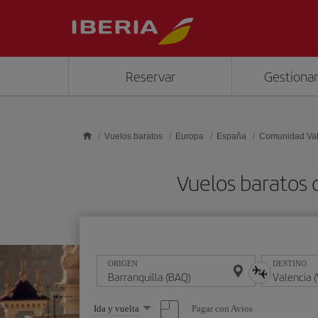
Saltar al contenido principal
Reservar
Gestionar
Vuelos baratos
Europa
España
Comunidad Va
Vuelos baratos 
ORIGEN
DESTINO
Seleccione
Pagar con Avios
Ida y vuelta