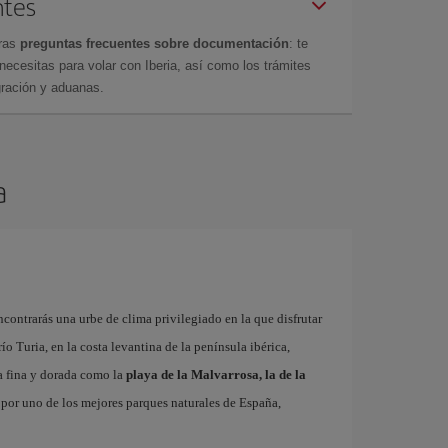
ntes
tras
preguntas frecuentes sobre documentación
: te
cesitas para volar con Iberia, así como los trámites
gración y aduanas.
a
contrarás una urbe de clima privilegiado en la que disfrutar
 río Turia, en la costa levantina de la península ibérica,
a fina y dorada como la
playa de la Malvarrosa, la de la
r por uno de los mejores parques naturales de España,