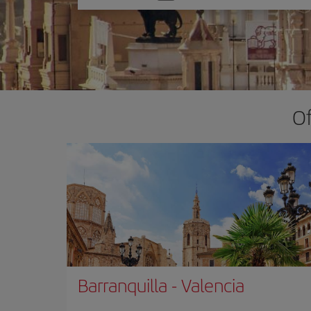
una
opción
Of
Barranquilla
-
Valencia