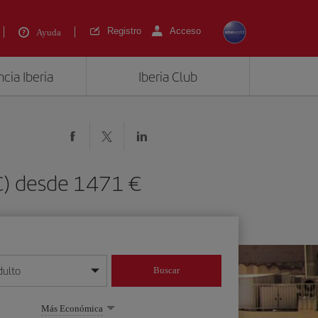
Registro
Acceso
Ayuda
cia Iberia
Iberia Club
LC) desde 1471 €
dulto
Buscar
o día/mes/año
Más Económica