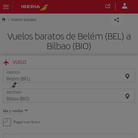
Saltar al contenido principal
Vuelos baratos
Vuelos baratos de Belém (BEL) a
Bilbao (BIO)
VUELO
ORIGEN
DESTINO
Seleccione
Ida y vuelta
una
opción
Pagar con Avios