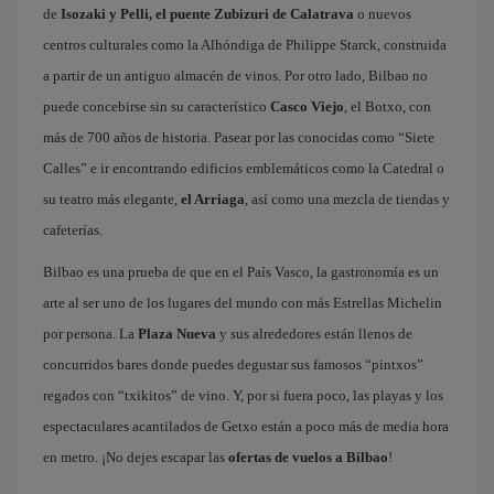
de
Isozaki y Pelli, el puente Zubizuri de Calatrava
o nuevos
centros culturales como la Alhóndiga de Philippe Starck, construida
a partir de un antiguo almacén de vinos. Por otro lado, Bilbao no
puede concebirse sin su característico
Casco Viejo
, el Botxo, con
más de 700 años de historia. Pasear por las conocidas como “Siete
Calles” e ir encontrando edificios emblemáticos como la Catedral o
su teatro más elegante,
el Arriaga
, así como una mezcla de tiendas y
cafeterías.
Bilbao es una prueba de que en el País Vasco, la gastronomía es un
arte al ser uno de los lugares del mundo con más Estrellas Michelin
por persona. La
Plaza Nueva
y sus alrededores están llenos de
concurridos bares donde puedes degustar sus famosos “pintxos”
regados con “txikitos” de vino. Y, por si fuera poco, las playas y los
espectaculares acantilados de Getxo están a poco más de media hora
en metro. ¡No dejes escapar las
ofertas de vuelos a Bilbao
!