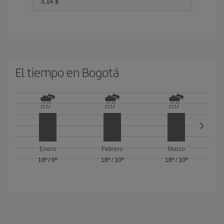
3,14 $
El tiempo en Bogotá
Enero
Febrero
Marzo
18º
/
9º
18º
/
10º
18º
/
10º