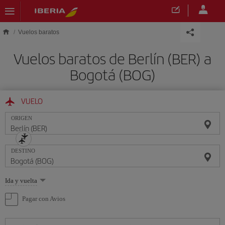
Saltar al contenido principal
Vuelos baratos
Vuelos baratos de Berlín (BER) a
Bogotá (BOG)
VUELO
ORIGEN
DESTINO
Seleccione
Ida y vuelta
una
opción
Pagar con Avios