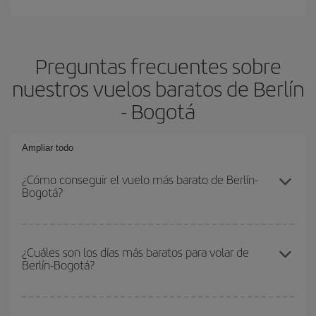
Preguntas frecuentes sobre
nuestros vuelos baratos de Berlín
- Bogotá
Ampliar todo
¿Cómo conseguir el vuelo más barato de Berlín-
Bogotá?
Podrás ahorrar en tu billete de avión de Berlín-Bogotá-dest y
conseguir el vuelo más barato si evitas temporadas altas,
¿Cuáles son los días más baratos para volar de
Berlín-Bogotá?
compras con antelación y puedes ser flexible con las fechas y
horarios de ida y vuelta.
Para saber qué días te saldrá más económico volar, solo tienes