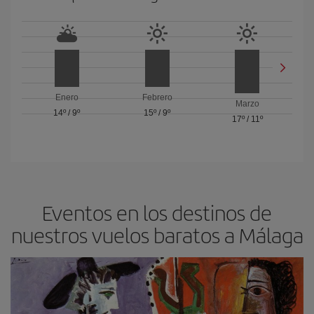
Enero
Febrero
Marzo
14º
/
9º
15º
/
9º
17º
/
11º
Eventos en los destinos de
nuestros vuelos baratos a Málaga