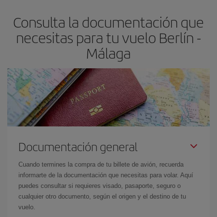
flexible.
Lo normal es que
cuanto antes
reserves tus billetes de
Consulta la documentación que
avión más baratos te saldrán. Además, si buscas los vuelos con
las fechas y los horarios del viaje un poco abiertos, podrás
elegir
necesitas para tu vuelo Berlín -
el precio más barato.
Málaga
Documentación general
Cuando termines la compra de tu billete de avión, recuerda
informarte de la documentación que necesitas para volar. Aquí
puedes consultar si requieres visado, pasaporte, seguro o
cualquier otro documento, según el origen y el destino de tu
vuelo.