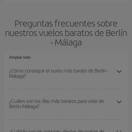
Preguntas frecuentes sobre
nuestros vuelos baratos de Berlín
- Málaga
Ampliar todo
¿Cómo conseguir el vuelo más barato de Berlín-
Málaga?
Podrás ahorrar en tu billete de avión de Berlín-Málaga-dest y
conseguir el vuelo más barato si evitas temporadas altas,
¿Cuáles son los días más baratos para volar de
Berlín-Málaga?
compras con antelación y puedes ser flexible con las fechas y
horarios de ida y vuelta.
Para saber qué días te saldrá más económico volar, solo tienes
que empezar una consulta en nuestro
buscador de vuelos
¿Cuándo son las mejores ofertas de vuelos de