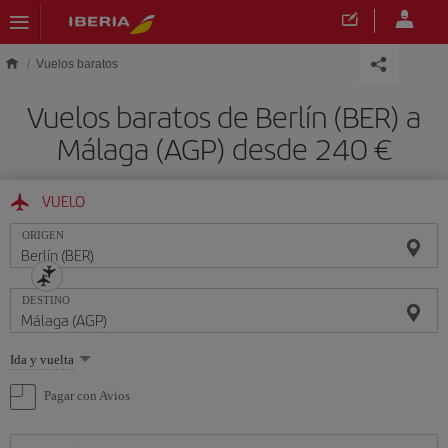
Saltar al contenido principal
Vuelos baratos
Vuelos baratos de Berlín (BER) a
Málaga (AGP) desde 240 €
VUELO
ORIGEN
DESTINO
Seleccione
Ida y vuelta
una
opción
Pagar con Avios