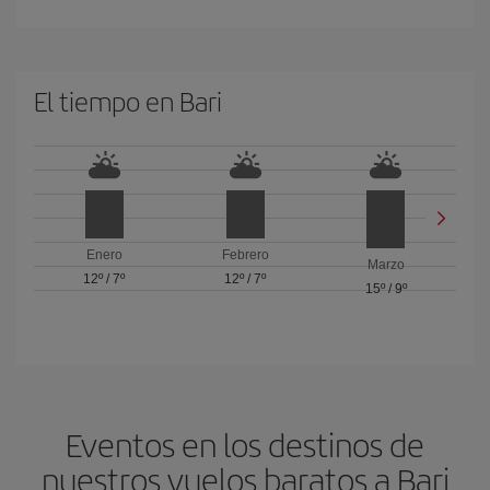
El tiempo en Bari
Enero
Febrero
Marzo
12º
/
7º
12º
/
7º
15º
/
9º
Eventos en los destinos de
nuestros vuelos baratos a Bari