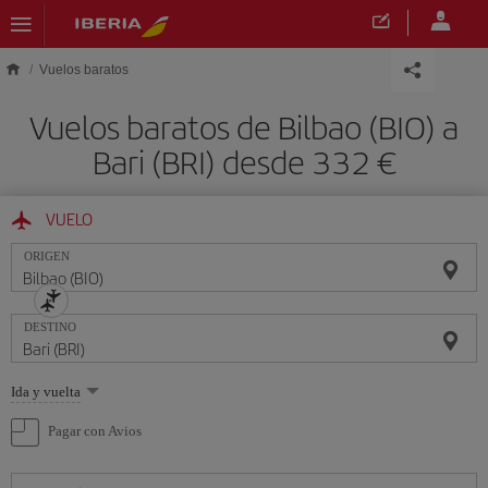
Saltar al contenido principal
Vuelos baratos
Vuelos baratos de Bilbao (BIO) a
Bari (BRI) desde 332 €
VUELO
ORIGEN
DESTINO
Seleccione
Ida y vuelta
una
opción
Pagar con Avios