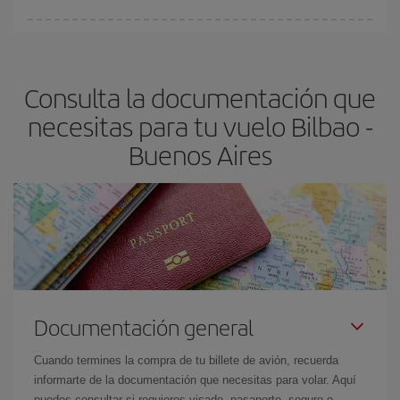
fundamental
para conseguir
vuelos baratos a Bilbao-Buenos
En Iberia, tenemos distintas tarifas para garantizarte el mejor
Aires-dest
.
precio según tus necesidades de viaje. La tarifa básica, te
asegura el vuelo más barato.
Consulta la documentación que
necesitas para tu vuelo Bilbao -
Buenos Aires
Documentación general
Cuando termines la compra de tu billete de avión, recuerda
informarte de la documentación que necesitas para volar. Aquí
puedes consultar si requieres visado, pasaporte, seguro o