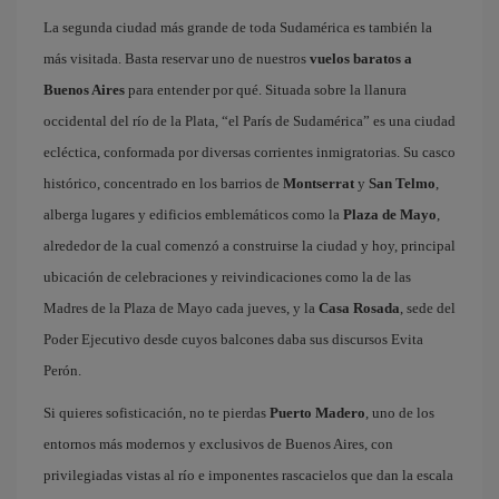
La segunda ciudad más grande de toda Sudamérica es también la
más visitada. Basta reservar uno de nuestros
vuelos baratos a
Buenos Aires
para entender por qué. Situada sobre la llanura
occidental del río de la Plata, “el París de Sudamérica” es una ciudad
ecléctica, conformada por diversas corrientes inmigratorias. Su casco
histórico, concentrado en los barrios de
Montserrat
y
San Telmo
,
alberga lugares y edificios emblemáticos como la
Plaza de Mayo
,
alrededor de la cual comenzó a construirse la ciudad y hoy, principal
ubicación de celebraciones y reivindicaciones como la de las
Madres de la Plaza de Mayo cada jueves, y la
Casa Rosada
, sede del
Poder Ejecutivo desde cuyos balcones daba sus discursos Evita
Perón.
Si quieres sofisticación, no te pierdas
Puerto Madero
, uno de los
entornos más modernos y exclusivos de Buenos Aires, con
privilegiadas vistas al río e imponentes rascacielos que dan la escala