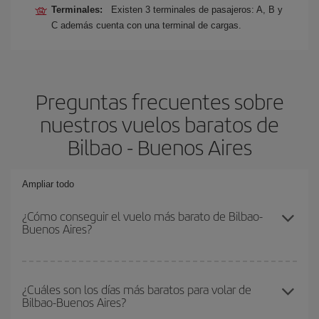
Terminales:
Existen 3 terminales de pasajeros: A, B y
C además cuenta con una terminal de cargas.
Preguntas frecuentes sobre
nuestros vuelos baratos de
Bilbao - Buenos Aires
Ampliar todo
¿Cómo conseguir el vuelo más barato de Bilbao-
Buenos Aires?
Podrás ahorrar en tu billete de avión de Bilbao-Buenos Aires-dest
y conseguir el vuelo más barato si evitas temporadas altas,
¿Cuáles son los días más baratos para volar de
Bilbao-Buenos Aires?
compras con antelación y puedes ser flexible con las fechas y
horarios de ida y vuelta.