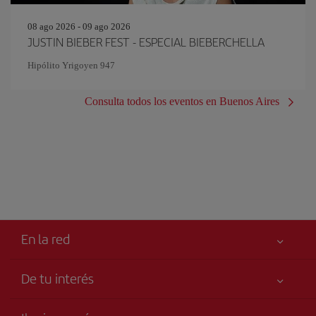
08 ago 2026 - 09 ago 2026
JUSTIN BIEBER FEST - ESPECIAL BIEBERCHELLA
Hipólito Yrigoyen 947
Consulta todos los eventos en Buenos Aires
En la red
De tu interés
Iberia Joven
Mejor precio garantizado