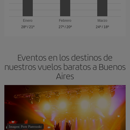
Enero
Febrero
Marzo
28º
/
21º
27º
/
20º
24º
/
18º
Eventos en los destinos de
nuestros vuelos baratos a Buenos
Aires
Imagen: Piotr Piatrouski