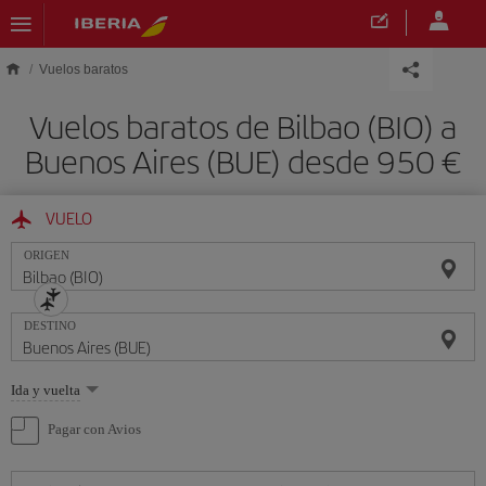
Saltar al contenido principal
Vuelos baratos
Vuelos baratos de Bilbao (BIO) a
Buenos Aires (BUE) desde 950 €
VUELO
ORIGEN
DESTINO
Seleccione
Ida y vuelta
una
opción
Pagar con Avios