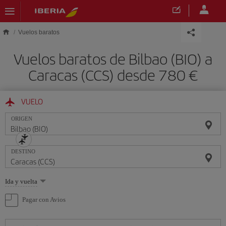
Saltar al contenido principal
Vuelos baratos
Vuelos baratos de Bilbao (BIO) a
Caracas (CCS) desde 780 €
VUELO
ORIGEN
DESTINO
Seleccione
Ida y vuelta
una
opción
Pagar con Avios