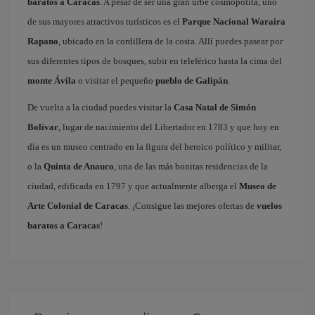
baratos a Caracas
. A pesar de ser una gran urbe cosmopolita, uno
de sus mayores atractivos turísticos es el
Parque Nacional Waraira
Rapano
, ubicado en la cordillera de la costa. Allí puedes pasear por
sus diferentes tipos de bosques, subir en teleférico hasta la cima del
monte Ávila
o visitar el pequeño
pueblo de Galipán
.
De vuelta a la ciudad puedes visitar la
Casa Natal de Simón
Bolívar
, lugar de nacimiento del Libertador en 1783 y que hoy en
día es un museo centrado en la figura del heroico político y militar,
o la
Quinta de Anauco
, una de las más bonitas residencias de la
ciudad, edificada en 1797 y que actualmente alberga el
Museo de
Arte Colonial de Caracas
. ¡Consigue las mejores ofertas de
vuelos
baratos a Caracas
!