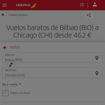
Saltar al contenido principal
Vuelos baratos
Vuelos baratos de Bilbao (BIO) a
Chicago (CHI) desde 462 €
VUELO
ORIGEN
DESTINO
Seleccione
Ida y vuelta
una
opción
Pagar con Avios