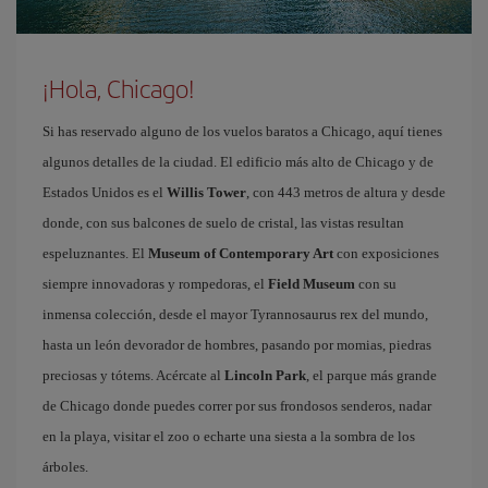
¡Hola, Chicago!
Si has reservado alguno de los vuelos baratos a Chicago, aquí tienes
algunos detalles de la ciudad. El edificio más alto de Chicago y de
Estados Unidos es el
Willis Tower
, con 443 metros de altura y desde
donde, con sus balcones de suelo de cristal, las vistas resultan
espeluznantes. El
Museum of Contemporary Art
con exposiciones
siempre innovadoras y rompedoras, el
Field Museum
con su
inmensa colección, desde el mayor Tyrannosaurus rex del mundo,
hasta un león devorador de hombres, pasando por momias, piedras
preciosas y tótems. Acércate al
Lincoln Park
, el parque más grande
de Chicago donde puedes correr por sus frondosos senderos, nadar
en la playa, visitar el zoo o echarte una siesta a la sombra de los
árboles.