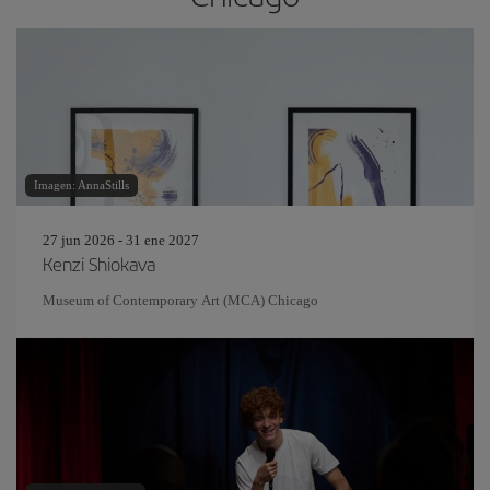
Imagen: AnnaStills
27 jun 2026 - 31 ene 2027
Kenzi Shiokava
Museum of Contemporary Art (MCA) Chicago