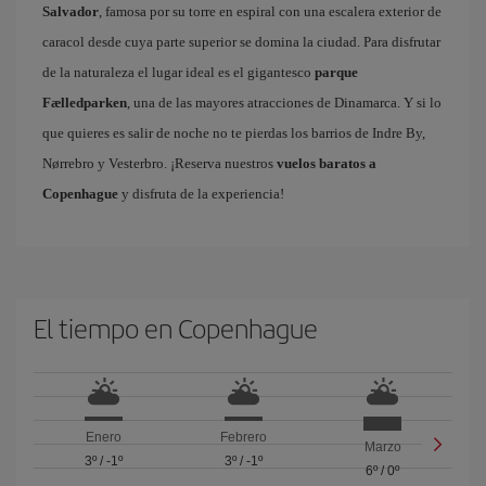
Salvador
, famosa por su torre en espiral con una escalera exterior de
caracol desde cuya parte superior se domina la ciudad. Para disfrutar
de la naturaleza el lugar ideal es el gigantesco
parque
Fælledparken
, una de las mayores atracciones de Dinamarca. Y si lo
que quieres es salir de noche no te pierdas los barrios de Indre By,
Nørrebro y Vesterbro. ¡Reserva nuestros
vuelos baratos a
Copenhague
y disfruta de la experiencia!
El tiempo en Copenhague
Enero
Febrero
Marzo
3º
/
-1º
3º
/
-1º
6º
/
0º