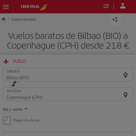
Saltar al contenido principal
Vuelos baratos
Vuelos baratos de Bilbao (BIO) a
Copenhague (CPH) desde 218 €
VUELO
ORIGEN
DESTINO
Seleccione
Ida y vuelta
una
opción
Pagar con Avios