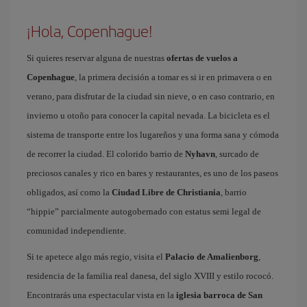
¡Hola, Copenhague!
Si quieres reservar alguna de nuestras
ofertas de vuelos a
Copenhague
, la primera decisión a tomar es si ir en primavera o en
verano, para disfrutar de la ciudad sin nieve, o en caso contrario, en
invierno u otoño para conocer la capital nevada. La bicicleta es el
sistema de transporte entre los lugareños y una forma sana y cómoda
de recorrer la ciudad. El colorido barrio de
Nyhavn
, surcado de
preciosos canales y rico en bares y restaurantes, es uno de los paseos
obligados, así como la
Ciudad Libre de Christiania
, barrio
“hippie” parcialmente autogobernado con estatus semi legal de
comunidad independiente.
Si te apetece algo más regio, visita el
Palacio de Amalienborg
,
residencia de la familia real danesa, del siglo XVIII y estilo rococó.
Encontrarás una espectacular vista en la
iglesia barroca de San