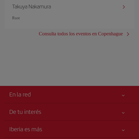
Takuya Nakamura
Rust
Consulta todos los eventos en Copenhague
En la red
De tu interés
Iberia Joven
Mejor precio garantizado
Iberia es más
Tu seguridad es lo primero