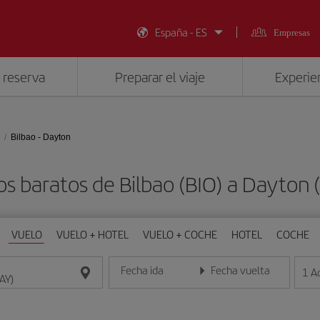
España - ES
Empresas
 reserva
Preparar el viaje
Experien
Bilbao - Dayton
os baratos de Bilbao (BIO) a Dayton 
VUELO
VUELO + HOTEL
VUELO + COCHE
HOTEL
COCHE
Fecha ida
Fecha vuelta
1
A
Introduce la fecha en formato día/mes/año
Introduce la fecha en format