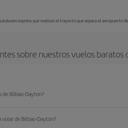
 autobuses expréss que realizan el trayecto que separa el aeropuerto del
tes sobre nuestros vuelos baratos 
o de Bilbao-Dayton?
ayton-dest y conseguir el vuelo más barato si evitas temporadas altas, compra
a volar de Bilbao-Dayton?