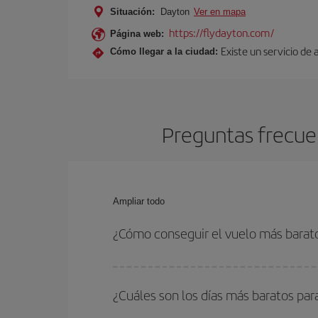
Situación:
Dayton
Ver en mapa
https://flydayton.com/
Página web:
Existe un servicio de
Cómo llegar a la ciudad:
Preguntas frecuen
Ampliar todo
¿Cómo conseguir el vuelo más barat
Podrás ahorrar en tu billete de avión de Bilbao-D
fechas y horarios de ida y vuelta.
¿Cuáles son los días más baratos par