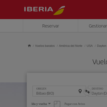
Saltar al contenido principal
Reservar
Gestionar
Vuelos baratos
América del Norte
USA
Dayton
Vuel
ORIGEN
DESTINO
Seleccione
Pagar con Avios
Ida y vuelta