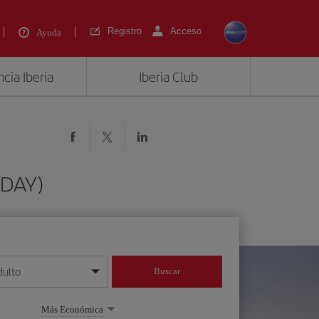
Registro
Acceso
Ayuda
cia Iberia
Iberia Club
(DAY)
dulto
Buscar
o día/mes/año
Más Económica