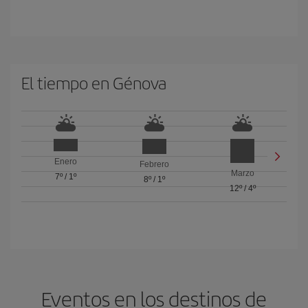
El tiempo en Génova
Enero
Febrero
Marzo
7º
/
1º
8º
/
1º
12º
/
4º
Eventos en los destinos de