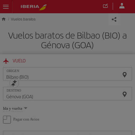
Saltar al contenido principal
Vuelos baratos
Vuelos baratos de Bilbao (BIO) a
Génova (GOA)
VUELO
ORIGEN
DESTINO
Seleccione
Ida y vuelta
una
opción
Pagar con Avios