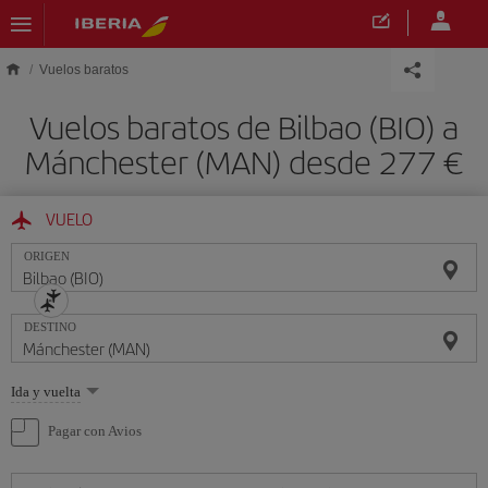
Saltar al contenido principal
Vuelos baratos
Vuelos baratos de Bilbao (BIO) a
Mánchester (MAN) desde 277 €
VUELO
ORIGEN
DESTINO
Seleccione
Ida y vuelta
una
opción
Pagar con Avios