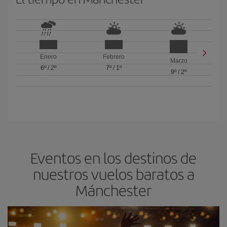
Enero
Febrero
Marzo
6º
/
2º
7º
/
1º
9º
/
2º
Eventos en los destinos de
nuestros vuelos baratos a
Mánchester