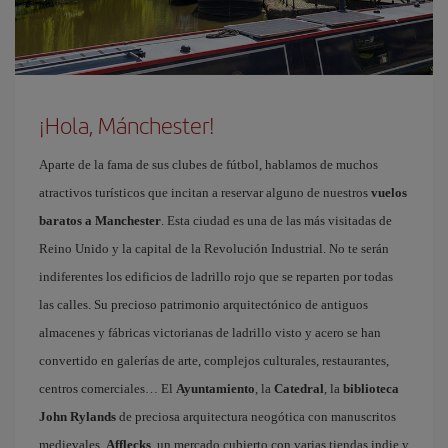
¡Hola, Mánchester!
Aparte de la fama de sus clubes de fútbol, hablamos de muchos
atractivos turísticos que incitan a reservar alguno de nuestros
vuelos
baratos a Manchester
. Esta ciudad es una de las más visitadas de
Reino Unido y la capital de la Revolución Industrial. No te serán
indiferentes los edificios de ladrillo rojo que se reparten por todas
las calles. Su precioso patrimonio arquitectónico de antiguos
almacenes y fábricas victorianas de ladrillo visto y acero se han
convertido en galerías de arte, complejos culturales, restaurantes,
centros comerciales… El
Ayuntamiento
, la
Catedral
, la
biblioteca
John Rylands
de preciosa arquitectura neogótica con manuscritos
medievales,
Afflecks
, un mercado cubierto con varias tiendas indie y