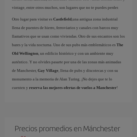
vintage, entre otros muchos, son lugares que no te puedes perder.
Otro lugar para visitar es
Castlefield
,una antigua zona industrial
llena de puentes de hierro, ferroviarios y canales con barcos muy
llamativos que se usan como viviendas. Otro de sus encantos son los
bares y la vida nocturna. Uno de sus pubs más emblemáticos es
The
Old Wellington
, un edificio histórico y con un ambiente muy
auténtico. Y no olvides pasarte por una de las zonas más animadas
de Manchester,
Gay Village
, llena de pubs y discotecas y con su
monumento a la memoria de Alan Turing. ¡No dejes que te lo
cuenten y
reserva las mejores ofertas de vuelos a Manchester
!
Precios promedios en Mánchester