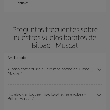
anuales.
Preguntas frecuentes sobre
nuestros vuelos baratos de
Bilbao - Muscat
Ampliar todo
¿Cómo conseguir el vuelo más barato de Bilbao-
Muscat?
Podrás ahorrar en tu billete de avión de Bilbao-Muscat-dest y
conseguir el vuelo más barato si evitas temporadas altas,
¿Cuáles son los días más baratos para volar de
Bilbao-Muscat?
compras con antelación y puedes ser flexible con las fechas y
horarios de ida y vuelta.