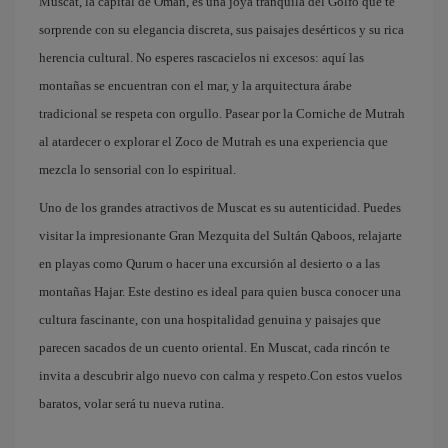
Muscat, la capital de Omán, es una joya tranquila del Golfo que te
sorprende con su elegancia discreta, sus paisajes desérticos y su rica
herencia cultural. No esperes rascacielos ni excesos: aquí las
montañas se encuentran con el mar, y la arquitectura árabe
tradicional se respeta con orgullo. Pasear por la Corniche de Mutrah
al atardecer o explorar el Zoco de Mutrah es una experiencia que
mezcla lo sensorial con lo espiritual.
Uno de los grandes atractivos de Muscat es su autenticidad. Puedes
visitar la impresionante Gran Mezquita del Sultán Qaboos, relajarte
en playas como Qurum o hacer una excursión al desierto o a las
montañas Hajar. Este destino es ideal para quien busca conocer una
cultura fascinante, con una hospitalidad genuina y paisajes que
parecen sacados de un cuento oriental. En Muscat, cada rincón te
invita a descubrir algo nuevo con calma y respeto.Con estos vuelos
baratos, volar será tu nueva rutina.