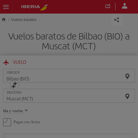
Saltar al contenido principal
Vuelos baratos
Vuelos baratos de Bilbao (BIO) a
Muscat (MCT)
VUELO
ORIGEN
DESTINO
Seleccione
Ida y vuelta
una
opción
Pagar con Avios