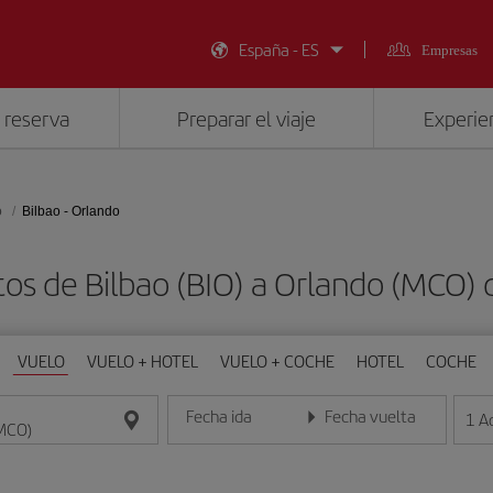
España - ES
Empresas
 reserva
Preparar el viaje
Experien
o
Bilbao - Orlando
tos de Bilbao (BIO) a Orlando (MCO)
VUELO
VUELO + HOTEL
VUELO + COCHE
HOTEL
COCHE
Fecha ida
Fecha vuelta
1
A
Introduce la fecha en formato día/mes/año
Introduce la fecha en format