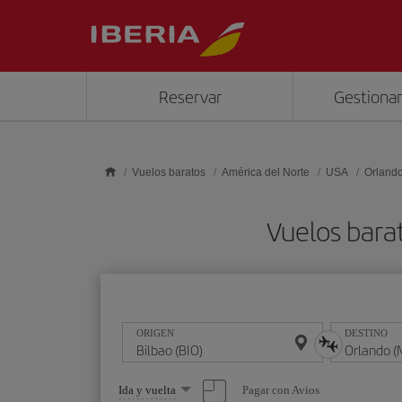
Saltar al contenido principal
Reservar
Gestionar
Vuelos baratos
América del Norte
USA
Orland
Vuelos bara
ORIGEN
DESTINO
Seleccione
Pagar con Avios
Ida y vuelta