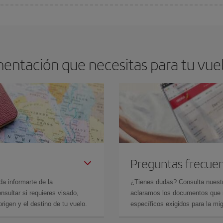
arte el mejor precio según tus necesidades de viaje. La tarifa básica, te asegu
entación que necesitas para tu vuel
Preguntas frecue
da informarte de la
¿Tienes dudas? Consulta nues
sultar si requieres visado,
aclaramos los documentos que ne
rigen y el destino de tu vuelo.
específicos exigidos para la mi