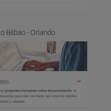
ra el vuelo más barato.
o Bilbao - Orlando
ntes
tras
preguntas frecuentes sobre documentación
: te
cesitas para volar con Iberia, así como los trámites
gración y aduanas.