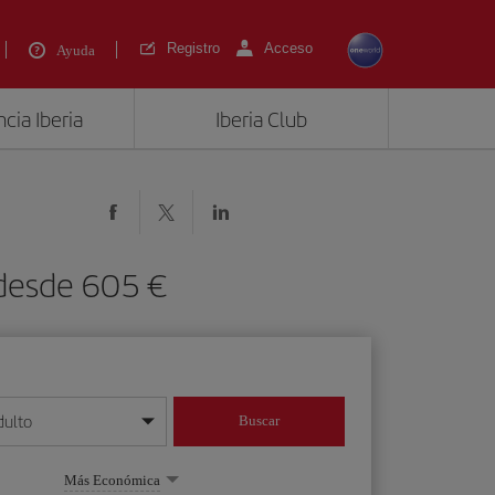
Registro
Acceso
Ayuda
cia Iberia
Iberia Club
 desde 605 €
dulto
Buscar
o día/mes/año
Más Económica