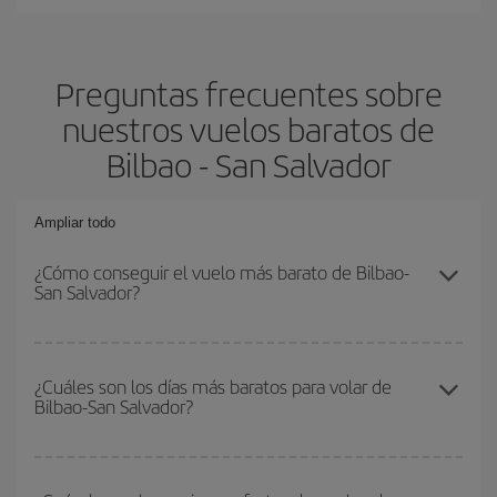
Preguntas frecuentes sobre
nuestros vuelos baratos de
Bilbao - San Salvador
Ampliar todo
¿Cómo conseguir el vuelo más barato de Bilbao-
San Salvador?
Podrás ahorrar en tu billete de avión de Bilbao-San Salvador-dest
y conseguir el vuelo más barato si evitas temporadas altas,
¿Cuáles son los días más baratos para volar de
Bilbao-San Salvador?
compras con antelación y puedes ser flexible con las fechas y
horarios de ida y vuelta.
Para saber qué días te saldrá más económico volar, solo tienes
que empezar una consulta en nuestro
buscador de vuelos