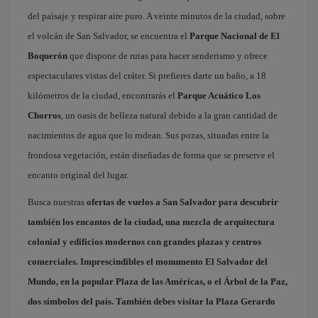
del paisaje y respirar aire puro. A veinte minutos de la ciudad, sobre
el volcán de San Salvador, se encuentra el
Parque Nacional de El
Boquerón
que dispone de rutas para hacer senderismo y ofrece
espectaculares vistas del cráter. Si prefieres darte un baño, a 18
kilómetros de la ciudad, encontrarás el
Parque Acuático Los
Chorros
, un oasis de belleza natural debido a la gran cantidad de
nacimientos de agua que lo rodean. Sus pozas, situadas entre la
frondosa vegetación, están diseñadas de forma que se preserve el
encanto original del lugar.
Busca nuestras
ofertas de vuelos a San Salvador
para descubrir
también los encantos de la ciudad, una mezcla de arquitectura
colonial y edificios modernos con grandes plazas y centros
comerciales. Imprescindibles el monumento El Salvador del
Mundo, en la popular
Plaza de las Américas
, o el
Árbol de la Paz
,
dos símbolos del país. También debes visitar la
Plaza Gerardo