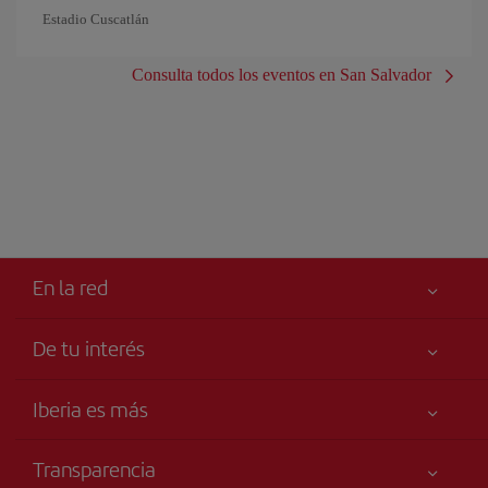
Estadio Cuscatlán
Consulta todos los eventos en San Salvador
En la red
De tu interés
Iberia Joven
Mejor precio garantizado
Iberia es más
Tu seguridad es lo primero
Noticias y Novedades
Declaración de accesibilidad
Transparencia
Talento a bordo