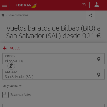
Saltar al contenido principal
Vuelos baratos
Vuelos baratos de Bilbao (BIO) a
San Salvador (SAL) desde 921 €
VUELO
ORIGEN
DESTINO
Seleccione
Ida y vuelta
una
opción
Pagar con Avios