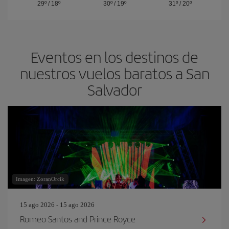
29º
/
18º
30º
/
19º
31º
/
20º
Eventos en los destinos de
nuestros vuelos baratos a San
Salvador
Imagen: ZoranOrcik
15 ago 2026 - 15 ago 2026
Romeo Santos and Prince Royce