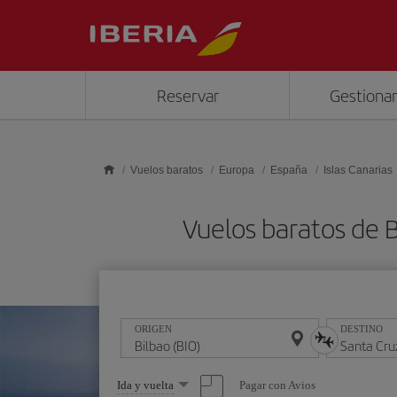
Saltar al contenido principal
Reservar
Gestionar
Vuelos baratos
Europa
España
Islas Canarias
Vuelos baratos de 
ORIGEN
DESTINO
Seleccione
Pagar con Avios
Ida y vuelta