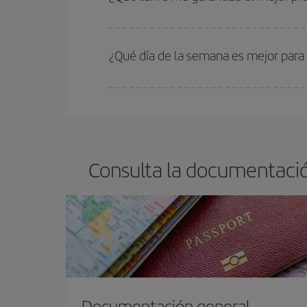
En Iberia, tenemos distintas tarifas para garantiz
¿Qué día de la semana es mejor para
Cualquier día de la semana puedes encontrar vuel
reserves tus billetes de avión más baratos te sal
barato.
Consulta la documentació
Documentación general