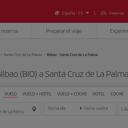
España - ES
Empresas
 reserva
Preparar el viaje
Experien
Santa Cruz de La Palma
Bilbao - Santa Cruz de La Palma
Bilbao (BIO) a Santa Cruz de La Palm
VUELO
VUELO + HOTEL
VUELO + COCHE
HOTEL
COCHE
Fecha ida
Fecha vuelta
1
A
Introduce la fecha en formato día/mes/año
Introduce la fecha en format