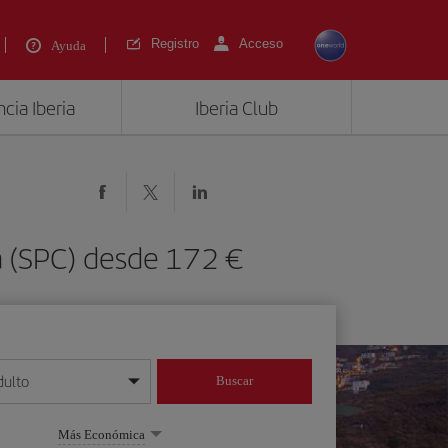
Registro
Acceso
Ayuda
cia Iberia
Iberia Club
a (SPC) desde 172 €
dulto
Buscar
o día/mes/año
Más Económica