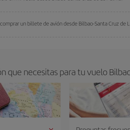
arte el mejor precio según tus necesidades de viaje. La tarifa básica, te asegu
 comprar un billete de avión desde Bilbao-Santa Cruz de 
os baratos. Las claves para encontrar los mejores precios son
anticiparte y 
drán. Además, si buscas los vuelos con las fechas y los horarios del viaje un
n que necesitas para tu vuelo Bilbao
Preguntas frecue