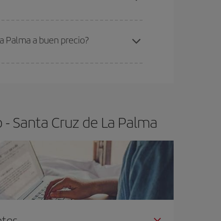
ra el vuelo más barato.
La Palma a buen precio?
ser flexible.
Lo normal es que
cuanto antes
 poco abiertos, podrás
elegir el precio más
 - Santa Cruz de La Palma
ntes