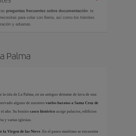
tras
preguntas frecuentes sobre documentación
: te
cesitas para volar con Iberia, así como los trámites
gración y aduanas.
 La Palma
de la isla de La Palma, en un antiguo derrame de lava de una
reservado alguno de nuestros
vuelos baratos a Santa Cruz de
 el año. Su bonito
casco histórico
acoge palacios, edificios
ia y varias iglesias.
e la Virgen de las Nieve
. En el paseo marítimo se encuentra