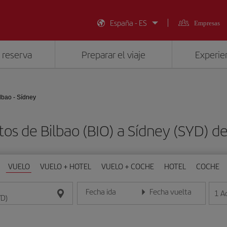
España - ES
Empresas
 reserva
Preparar el viaje
Experien
lbao - Sídney
tos de Bilbao (BIO) a Sídney (SYD) 
VUELO
VUELO + HOTEL
VUELO + COCHE
HOTEL
COCHE
Fecha ida
Fecha vuelta
1
A
Introduce la fecha en formato día/mes/año
Introduce la fecha en format