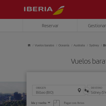
Saltar al contenido principal
Reservar
Gestionar
Vuelos baratos
Oceanía
Australia
Sydney
Bi
Vuelos bara
ORIGEN
DESTINO
Seleccione
Pagar con Avios
Ida y vuelta