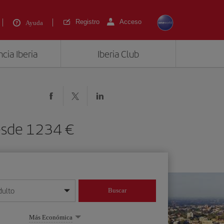
Registro
Acceso
Ayuda
cia Iberia
Iberia Club
desde 1234 €
dulto
Buscar
o día/mes/año
Más Económica