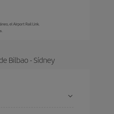
neo, el Airport Rail Link.
s.
e Bilbao - Sídney
s con antelación y puedes ser flexible con las