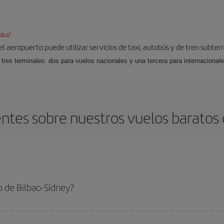
au/
el aeropuerto puede utilizar servicios de taxi, autobús y de tren subterrá
tres terminales: dos para vuelos nacionales y una tercera para internacionale
ntes sobre nuestros vuelos baratos d
 de Bilbao-Sídney?
ídney-dest y conseguir el vuelo más barato si evitas temporadas altas, compra