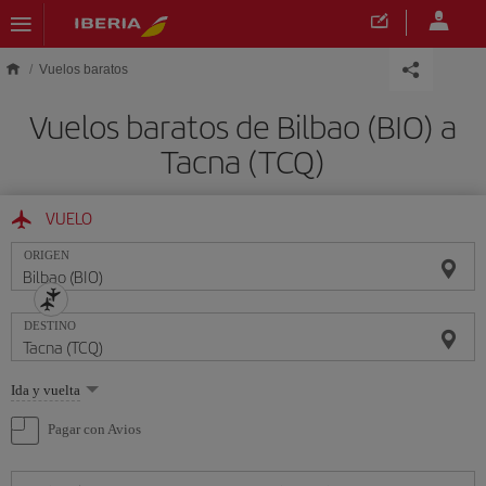
Saltar al contenido principal
Vuelos baratos
Vuelos baratos de Bilbao (BIO) a
Tacna (TCQ)
VUELO
ORIGEN
DESTINO
Seleccione
Ida y vuelta
una
opción
Pagar con Avios