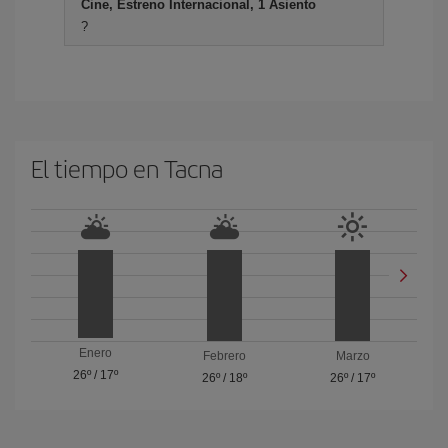
Cine, Estreno Internacional, 1 Asiento
?
El tiempo en Tacna
Enero
Febrero
Marzo
26º
/
17º
26º
/
18º
26º
/
17º