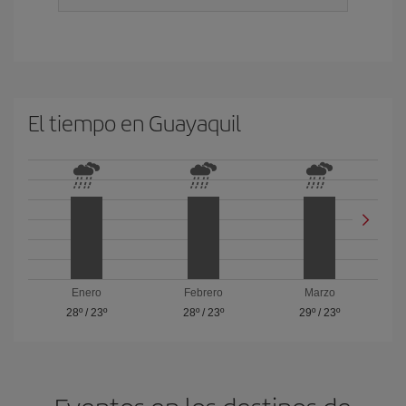
El tiempo en Guayaquil
Enero
Febrero
Marzo
28º
/
23º
28º
/
23º
29º
/
23º