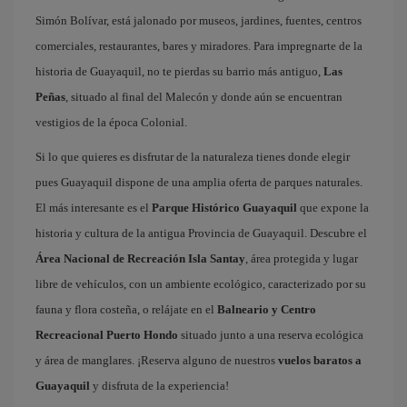
Simón Bolívar, está jalonado por museos, jardines, fuentes, centros
comerciales, restaurantes, bares y miradores. Para impregnarte de la
historia de Guayaquil, no te pierdas su barrio más antiguo,
Las
Peñas
, situado al final del Malecón y donde aún se encuentran
vestigios de la época Colonial.
Si lo que quieres es disfrutar de la naturaleza tienes donde elegir
pues Guayaquil dispone de una amplia oferta de parques naturales.
El más interesante es el
Parque Histórico Guayaquil
que expone la
historia y cultura de la antigua Provincia de Guayaquil. Descubre el
Área Nacional de Recreación Isla Santay
, área protegida y lugar
libre de vehículos, con un ambiente ecológico, caracterizado por su
fauna y flora costeña, o relájate en el
Balneario y Centro
Recreacional Puerto Hondo
situado junto a una reserva ecológica
y área de manglares. ¡Reserva alguno de nuestros
vuelos baratos a
Guayaquil
y disfruta de la experiencia!