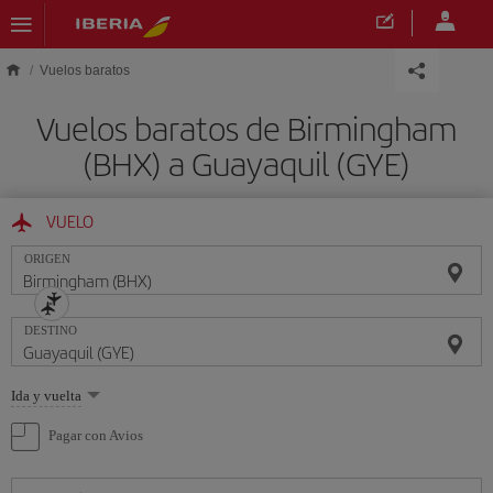
Saltar al contenido principal
Vuelos baratos
Vuelos baratos de Birmingham
(BHX) a Guayaquil (GYE)
VUELO
ORIGEN
DESTINO
Seleccione
Ida y vuelta
una
opción
Pagar con Avios