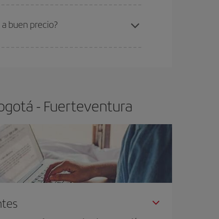
ra el vuelo más barato.
 a buen precio?
ser flexible.
Lo normal es que
cuanto antes
 poco abiertos, podrás
elegir el precio más
ogotá - Fuerteventura
ntes