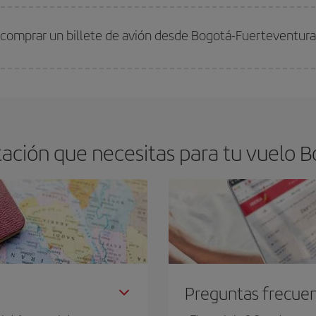
arte el mejor precio según tus necesidades de viaje. La tarifa básica, te asegu
 comprar un billete de avión desde Bogotá-Fuerteventura
os baratos. Las claves para encontrar los mejores precios son
anticiparte y 
drán. Además, si buscas los vuelos con las fechas y los horarios del viaje un
ación que necesitas para tu vuelo B
Preguntas frecue