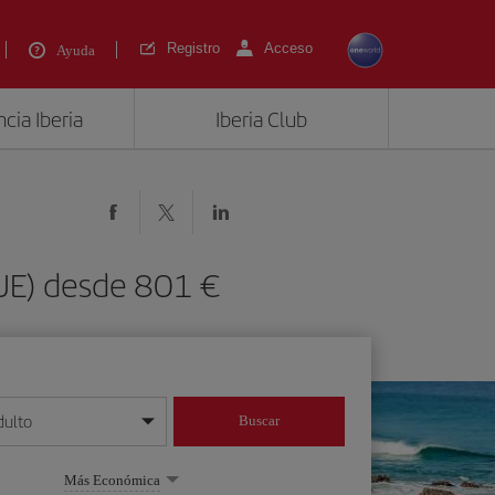
Registro
Acceso
Ayuda
cia Iberia
Iberia Club
FUE) desde 801 €
dulto
Buscar
o día/mes/año
Más Económica