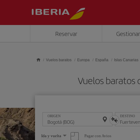
Saltar al contenido principal
Reservar
Gestionar
Vuelos baratos
Europa
España
Islas Canarias
Vuelos baratos 
ORIGEN
DESTINO
Seleccione
Pagar con Avios
Ida y vuelta