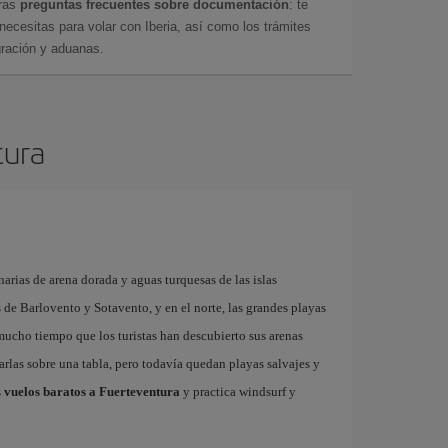
tras
preguntas frecuentes sobre documentación
: te
cesitas para volar con Iberia, así como los trámites
gración y aduanas.
tura
arias de arena dorada y aguas turquesas de las islas
as de Barlovento y Sotavento, y en el norte, las grandes playas
 mucho tiempo que los turistas han descubierto sus arenas
garlas sobre una tabla, pero todavía quedan playas salvajes y
s
vuelos baratos a Fuerteventura
y practica windsurf y