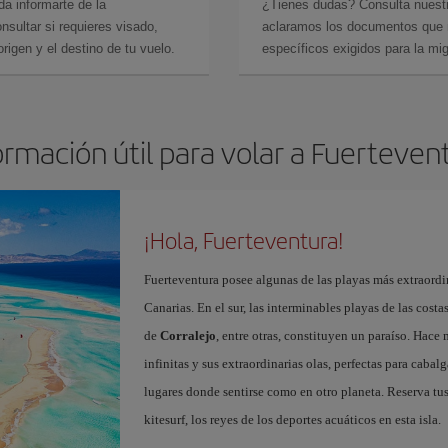
da informarte de la
¿Tienes dudas? Consulta nues
sultar si requieres visado,
aclaramos los documentos que ne
rigen y el destino de tu vuelo.
específicos exigidos para la mi
ormación útil para volar a Fuerteven
¡Hola, Fuerteventura!
Fuerteventura posee algunas de las playas más extraordin
Canarias. En el sur, las interminables playas de las cost
de
Corralejo
, entre otras, constituyen un paraíso. Hace
infinitas y sus extraordinarias olas, perfectas para cabal
lugares donde sentirse como en otro planeta. Reserva tu
kitesurf, los reyes de los deportes acuáticos en esta isla.