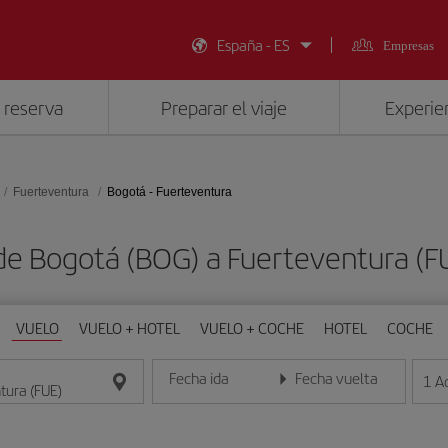
España - ES
Empresas
 reserva
Preparar el viaje
Experien
Fuerteventura
Bogotá - Fuerteventura
de Bogotá (BOG) a Fuerteventura (
VUELO
VUELO + HOTEL
VUELO + COCHE
HOTEL
COCHE
Fecha ida
Fecha vuelta
1
A
Introduce la fecha en formato día/mes/año
Introduce la fecha en format