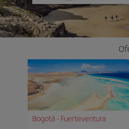
una
opción
Of
Bogotá
-
Fuerteventura