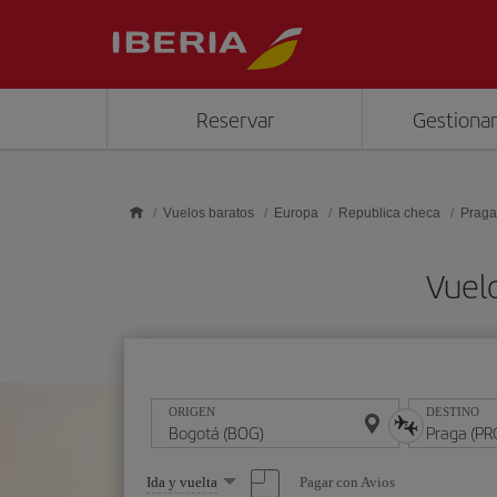
Saltar al contenido principal
Reservar
Gestionar
Vuelos baratos
Europa
Republica checa
Praga
Vuel
ORIGEN
DESTINO
Seleccione
Pagar con Avios
Ida y vuelta