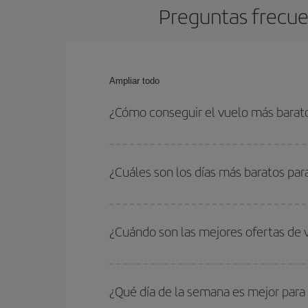
Preguntas frecue
Ampliar todo
¿Cómo conseguir el vuelo más barat
Podrás ahorrar en tu billete de avión de Bogotá-P
fechas y horarios de ida y vuelta.
¿Cuáles son los días más baratos par
Para saber qué días te saldrá más económico vol
quieres ir y en qué fechas habías pensado viajar
¿Cuándo son las mejores ofertas de
para que puedas encontrar la mejor oferta. Ademá
más en el precio de tu billete.
Puedes conseguir los vuelos más baratos viajan
periodos de vacaciones escolares son temporada
¿Qué día de la semana es mejor para
precios encontrarás.