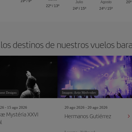
19º
/
9º
Julio
Agosto
20º
22º
/
13º
24º
/
15º
24º
/
15º
los destinos de nuestros vuelos bar
uent Designs
Imagen: Artie Medvedev
26 - 15 ago 2026
20 ago 2026 - 20 ago 2026
æ Mystéria XXVI
Hermanos Gutiérrez
l