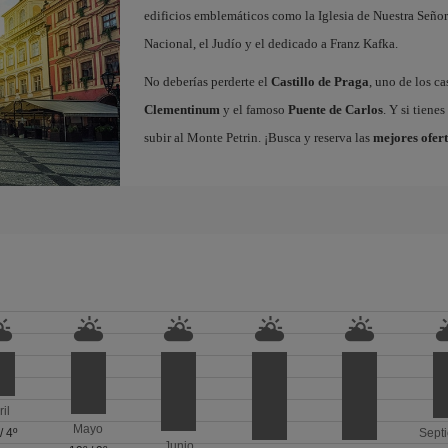
edificios emblemáticos como la Iglesia de Nuestra Señor
Nacional, el Judío y el dedicado a Franz Kafka.
No deberías perderte el
Castillo de Praga
, uno de los c
Clementinum
y el famoso
Puente de Carlos
. Y si tiene
subir al Monte Petrin. ¡Busca y reserva las
mejores ofert
ril
Mayo
/
4º
Sept
Junio