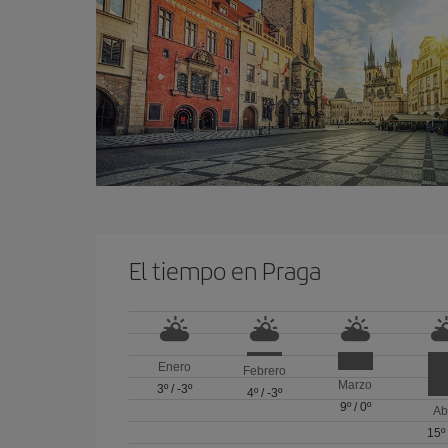
El tiempo en Praga
Enero
Febrero
Marzo
3º
/
-3º
4º
/
-3º
9º
/
0º
Ab
15º