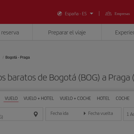
España - ES
Empresas
 reserva
Preparar el viaje
Experien
Bogotá - Praga
os baratos de Bogotá (BOG) a Praga 
VUELO
VUELO + HOTEL
VUELO + COCHE
HOTEL
COCHE
Fecha ida
Fecha vuelta
1
A
Introduce la fecha en formato día/mes/año
Introduce la fecha en format