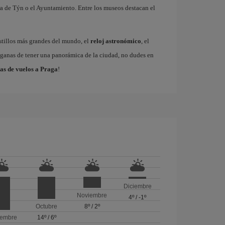
a de Týn o el Ayuntamiento. Entre los museos destacan el
astillos más grandes del mundo, el
reloj astronómico
, el
s ganas de tener una panorámica de la ciudad, no dudes en
as de vuelos a Praga
!
Diciembre
Noviembre
4º
/
-1º
Octubre
8º
/
2º
iembre
14º
/
6º