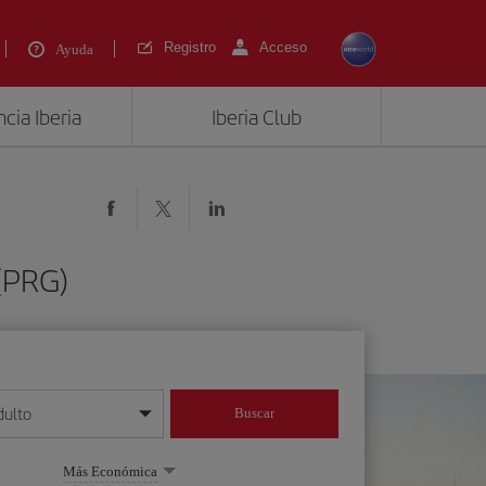
Registro
Acceso
Ayuda
cia Iberia
Iberia Club
(PRG)
dulto
Buscar
o día/mes/año
Más Económica