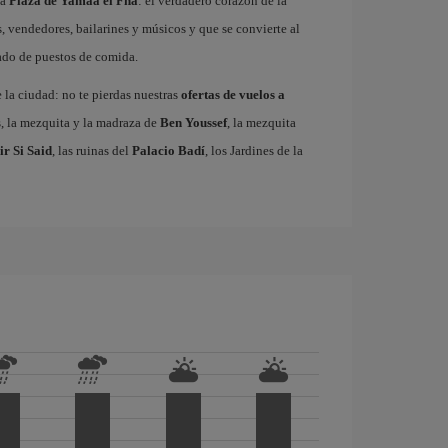
ma
Plaza de Yamaa el Fna
: el verdadero corazón de la
, vendedores, bailarines y músicos y que se convierte al
gado de puestos de comida.
e la ciudad: no te pierdas nuestras
ofertas de vuelos a
s, la mezquita y la madraza de
Ben Youssef
, la mezquita
ir Si Said
, las ruinas del
Palacio Badí
, los Jardines de la