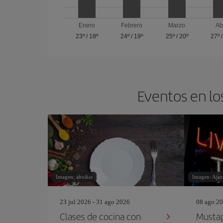
Enero
Febrero
Marzo
Ab
23º
/
18º
24º
/
19º
25º
/
20º
27º
Eventos en lo
Imagen: aboikis
Imagen: Aja
23 jul 2026 - 31 ago 2026
08 ago 20
Clases de cocina con
Mustaph