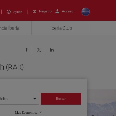
Registro
Acceso
Ayuda
cia Iberia
Iberia Club
ch (RAK)
dulto
Buscar
o día/mes/año
Más Económica