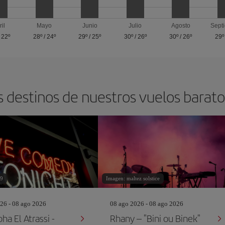
ril
Mayo
Junio
Julio
Agosto
Sept
/
22º
28º
/
24º
29º
/
25º
30º
/
26º
30º
/
26º
29º
s destinos de nuestros vuelos barat
x9
Imagen: maltez solstice
26 - 08 ago 2026
08 ago 2026 - 08 ago 2026
a El Atrassi -
Rhany – "Bini ou Binek"