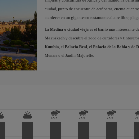
amplias y concurridas de África y del mundo, la bellísi
ciudad, punto de encuentro de acróbatas, cuenta-cuentos
atardecer en un gigantesco restaurante al aire libre, pla
La
Medina o ciudad vieja
es el barrio más interesante d
Marrakech
y descubre el zoco de curtidores y tintorero
Kutubia
, el
Palacio Real
, el
Palacio de la Bahía
y de
D
Menara o el Jardín Majorelle.