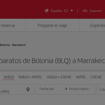
España - ES
Empresas
 reserva
Preparar el viaje
Experien
Bolonia - Marrakech
baratos de Bolonia (BLQ) a Marrake
VUELO
VUELO + HOTEL
VUELO + COCHE
HOTEL
COCHE
Fecha ida
Fecha vuelta
1
A
Introduce la fecha en formato día/mes/año
Introduce la fecha en format