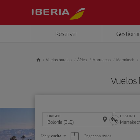
Saltar al contenido principal
Reservar
Gestionar
Vuelos baratos
África
Marruecos
Marrakech
Vuelos 
ORIGEN
DESTINO
Seleccione
Pagar con Avios
Ida y vuelta