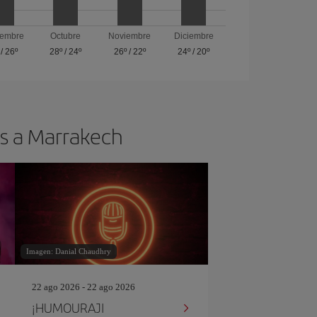
iembre
Octubre
Noviembre
Diciembre
/
26º
28º
/
24º
26º
/
22º
24º
/
20º
os a Marrakech
Imagen: Danial Chaudhry
22 ago 2026 - 22 ago 2026
¡HUMOURAJI