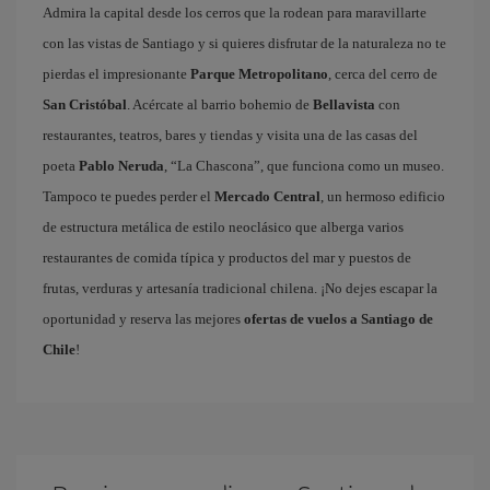
Admira la capital desde los cerros que la rodean para maravillarte
con las vistas de Santiago y si quieres disfrutar de la naturaleza no te
pierdas el impresionante
Parque Metropolitano
, cerca del cerro de
San Cristóbal
. Acércate al barrio bohemio de
Bellavista
con
restaurantes, teatros, bares y tiendas y visita una de las casas del
poeta
Pablo Neruda
, “La Chascona”, que funciona como un museo.
Tampoco te puedes perder el
Mercado Central
, un hermoso edificio
de estructura metálica de estilo neoclásico que alberga varios
restaurantes de comida típica y productos del mar y puestos de
frutas, verduras y artesanía tradicional chilena. ¡No dejes escapar la
oportunidad y reserva las mejores
ofertas de vuelos a Santiago de
Chile
!