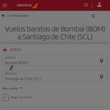
Saltar al contenido principal
Vuelos baratos
Vuelos baratos de Bombai (BOM)
a Santiago de Chile (SCL)
VUELO
ORIGEN
DESTINO
Seleccione
Ida y vuelta
una
opción
Pagar con Avios