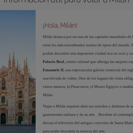
¡Hola, Milán!
Milán destaca por ser una de las capitales mundiales de 
entre los más renombrados teatros de ópera del mundo. S
podrás descubrir una imponente ciudad rica en ocio y c
Palacio Real
, centro cultural que alberga las mejores e
Emanuele II
, una espectacular galería comercial del si
una bóveda de vidrio. Otro de los lugares de visita oblig
varios museos, la Pinacoteca, el Museo Egipcio o tambié
Milán.
Viajar a Milán requiere abrir tus sentidos y disfrutar de s
gastronomía italiana y de su arte…Recréate al contempl
decora el refectorio del antiguo convento de Santa Maria
para poder descubrir la esencia del arte.