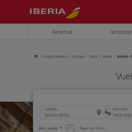
Saltar al contenido principal
Reservar
Gestionar
Vuelos baratos
Europa
Italia
Milán
Boston - 
Vuel
ORIGEN
DESTINO
Seleccione
Pagar con Avios
Ida y vuelta