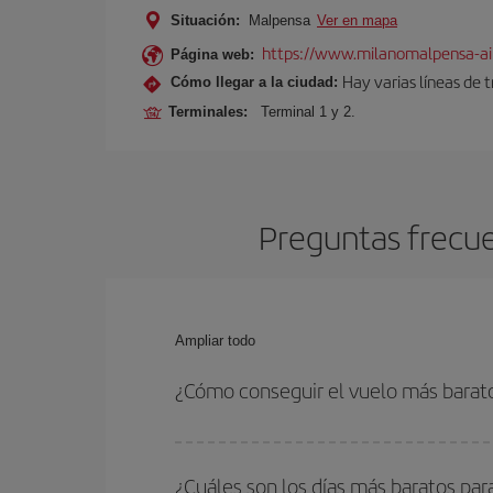
Situación:
Malpensa
Ver en mapa
https://www.milanomalpensa-ai
Página web:
Hay varias líneas de 
Cómo llegar a la ciudad:
Terminales:
Terminal 1 y 2.
Preguntas frecue
Ampliar todo
¿Cómo conseguir el vuelo más barat
Podrás ahorrar en tu billete de avión de Boston-M
fechas y horarios de ida y vuelta.
¿Cuáles son los días más baratos par