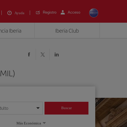
Registro
Acceso
Ayuda
cia Iberia
Iberia Club
(MIL)
dulto
Buscar
o día/mes/año
Más Económica