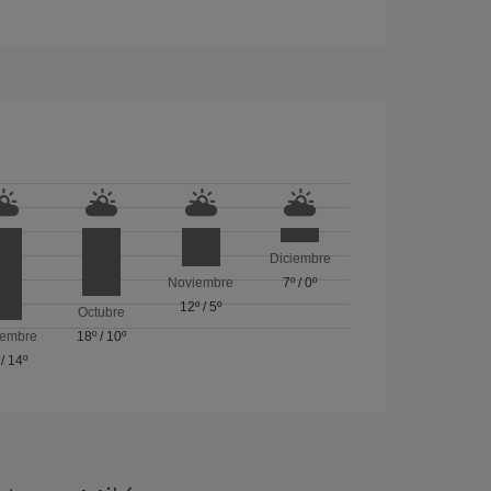
Diciembre
Noviembre
7º
/
0º
12º
/
5º
Octubre
iembre
18º
/
10º
/
14º