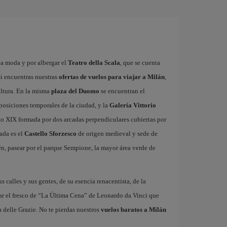
la moda y por albergar el
Teatro della Scala
, que se cuenta
i encuentras nuestras
ofertas de vuelos para viajar a Milán
,
ultura. En la misma
plaza del Duomo
se encuentran el
xposiciones temporales de la ciudad, y la
Galería Vittorio
glo XIX formada por dos arcadas perpendiculares cubiertas por
ada es el
Castello Sforzesco
de origen medieval y sede de
n, pasear por el parque Sempione, la mayor área verde de
us calles y sus gentes, de su esencia renacentista, de la
ar el fresco de “La Última Cena” de Leonardo da Vinci que
 delle Grazie. No te pierdas nuestros
vuelos baratos a Milán