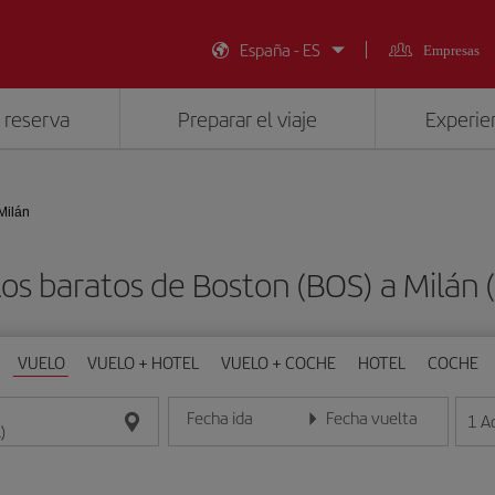
España - ES
Empresas
 reserva
Preparar el viaje
Experien
Milán
os baratos de Boston (BOS) a Milán 
VUELO
VUELO + HOTEL
VUELO + COCHE
HOTEL
COCHE
Fecha ida
Fecha vuelta
1
A
Introduce la fecha en formato día/mes/año
Introduce la fecha en format