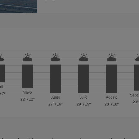
ril
Mayo
/
7º
Sept
Junio
Julio
Agosto
22º
/
12º
23º
27º
/
16º
29º
/
19º
28º
/
18º