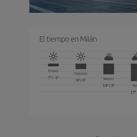
El tiempo en Milán
Enero
Febrero
7º
/
-1º
Marzo
9º
/
0º
14º
/
3º
Ab
17º