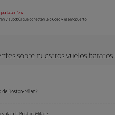
rport.com/en/
tren y autobús que conectan la ciudad y el aeropuerto.
ntes sobre nuestros vuelos baratos 
o de Boston-Milán?
ilán-dest y conseguir el vuelo más barato si evitas temporadas altas, compras
a volar de Boston-Milán?