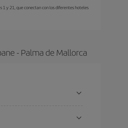
s 1 y 21, que conectan con los diferentes hoteles
bane - Palma de Mallorca
s altas, compras con antelación y puedes ser