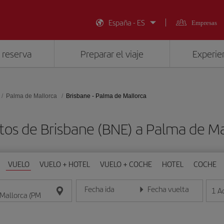
España - ES
Empresas
 reserva
Preparar el viaje
Experien
Palma de Mallorca
Brisbane - Palma de Mallorca
tos de Brisbane (BNE) a Palma de Ma
VUELO
VUELO + HOTEL
VUELO + COCHE
HOTEL
COCHE
Fecha ida
Fecha vuelta
1
A
Introduce la fecha en formato día/mes/año
Introduce la fecha en format