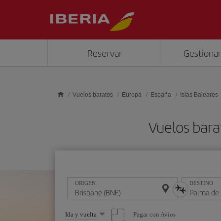
Saltar al contenido principal
Reservar
Gestionar
Vuelos baratos
Europa
España
Islas Baleares
Vuelos bara
ORIGEN
DESTINO
Seleccione
Pagar con Avios
Ida y vuelta