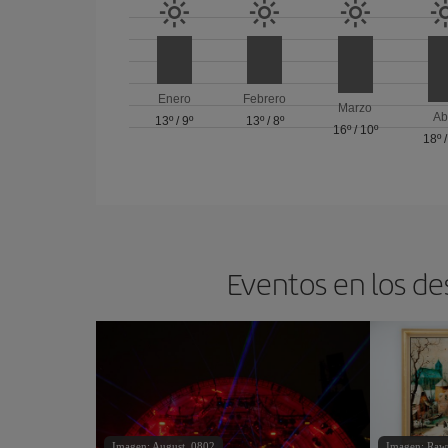
Enero
Febrero
Marzo
Ab
13º
/
9º
13º
/
8º
16º
/
10º
18º
Eventos en los de
Imagen: August_0802
Imagen: Raw