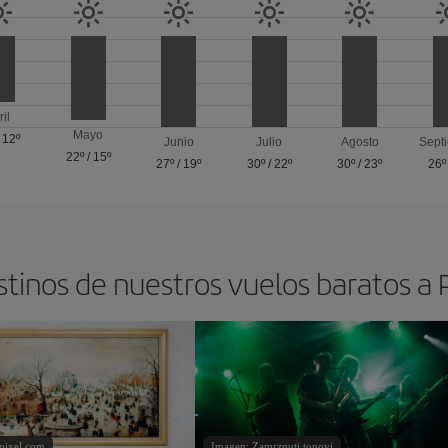
ril
Mayo
/
12º
Junio
Julio
Agosto
Sept
22º
/
15º
27º
/
19º
30º
/
22º
30º
/
23º
26º
stinos de nuestros vuelos baratos a
pixel.com
Imagen: Zamrznuti tonovi