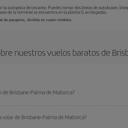
r la autopista de Levante. Puedes tomar dos líneas de autobuses: línea
taxis de la terminal se encuentra en la planta 0, en llegadas.
al de pasajeros, dividida en cuatro módulos.
bre nuestros vuelos baratos de Bris
o de Brisbane-Palma de Mallorca?
e-Palma de Mallorca-dest y conseguir el vuelo más barato si evitas temporada
a volar de Brisbane-Palma de Mallorca?