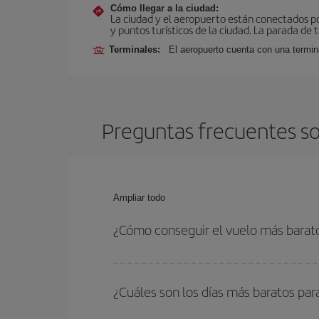
Cómo llegar a la ciudad:
La ciudad y el aeropuerto están conectados po
y puntos turísticos de la ciudad. La parada de 
Terminales:
El aeropuerto cuenta con una termin
Preguntas frecuentes so
Ampliar todo
¿Cómo conseguir el vuelo más barat
Podrás ahorrar en tu billete de avión de Brisban
flexible con las fechas y horarios de ida y vuelta.
¿Cuáles son los días más baratos par