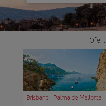
una
opción
Ofert
Brisbane
-
Palma de Mallorca