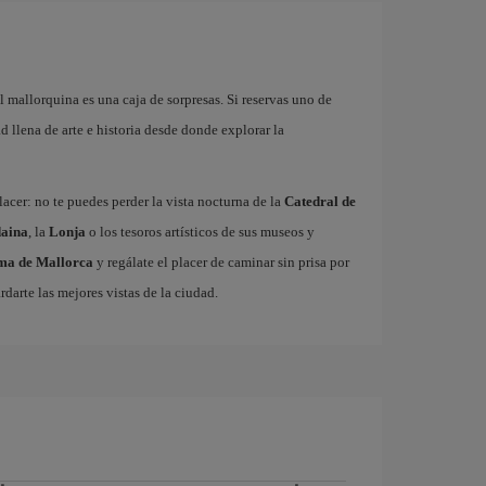
l mallorquina es una caja de sorpresas. Si reservas uno de
 llena de arte e historia desde donde explorar la
acer: no te puedes perder la vista nocturna de la
Catedral de
aina
, la
Lonja
o los tesoros artísticos de sus museos y
lma de Mallorca
y regálate el placer de caminar sin prisa por
rdarte las mejores vistas de la ciudad.