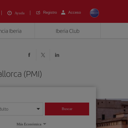
Registro
Acceso
Ayuda
cia Iberia
Iberia Club
llorca (PMI)
dulto
Buscar
o día/mes/año
Más Económica