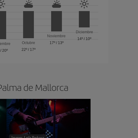
Diciembre
Noviembre
14º
/
10º
Octubre
17º
/
13º
iembre
22º
/
17º
/
20º
 Palma de Mallorca
Imagen: Leila Barkova