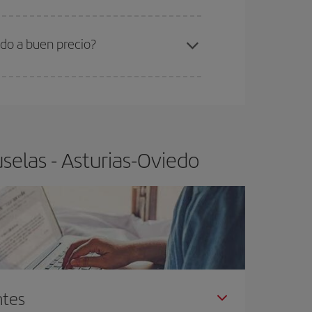
ra el vuelo más barato.
edo a buen precio?
ser flexible.
Lo normal es que
cuanto antes
 poco abiertos, podrás
elegir el precio más
selas - Asturias-Oviedo
ntes