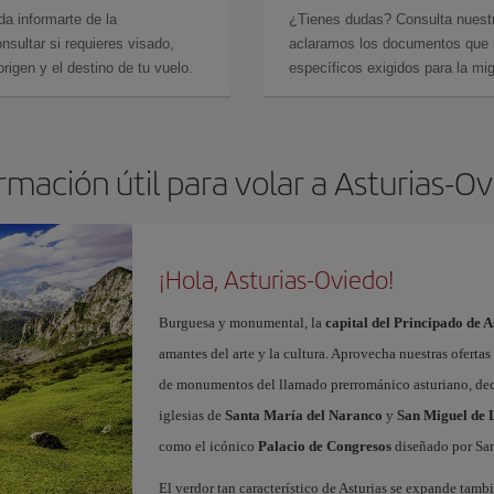
da informarte de la
¿Tienes dudas? Consulta nues
sultar si requieres visado,
aclaramos los documentos que ne
rigen y el destino de tu vuelo.
específicos exigidos para la mi
rmación útil para volar a Asturias-O
¡Hola, Asturias-Oviedo!
Burguesa y monumental, la
capital del Principado de A
amantes del arte y la cultura. Aprovecha nuestras oferta
de monumentos del llamado prerrománico asturiano, decl
iglesias de
Santa María del Naranco
y
San Miguel de L
como el icónico
Palacio de Congresos
diseñado por San
El verdor tan característico de Asturias se expande tamb