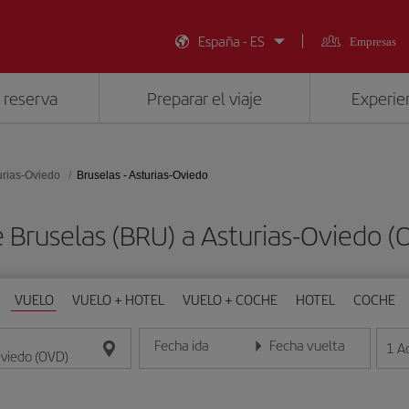
España - ES
Empresas
 reserva
Preparar el viaje
Experien
urias-Oviedo
Bruselas - Asturias-Oviedo
e Bruselas (BRU) a Asturias-Oviedo 
VUELO
VUELO + HOTEL
VUELO + COCHE
HOTEL
COCHE
Fecha ida
Fecha vuelta
1
A
Introduce la fecha en formato día/mes/año
Introduce la fecha en format