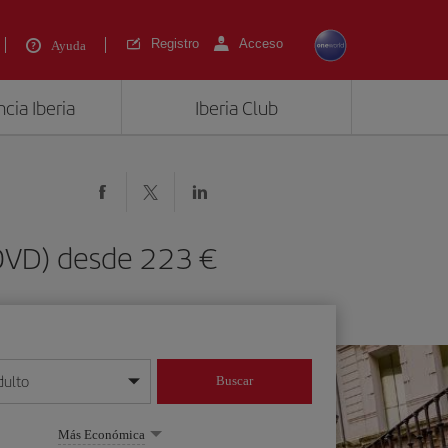
Registro
Acceso
Ayuda
cia Iberia
Iberia Club
(OVD) desde 223 €
dulto
Buscar
o día/mes/año
Más Económica