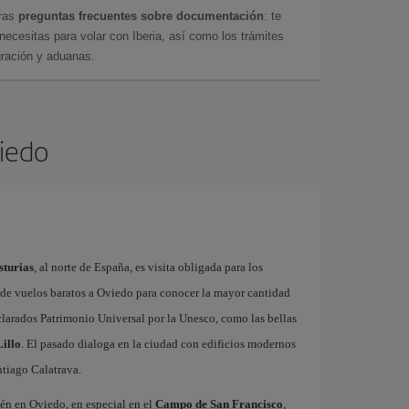
tras
preguntas frecuentes sobre documentación
: te
cesitas para volar con Iberia, así como los trámites
gración y aduanas.
viedo
sturias
, al norte de España, es visita obligada para los
s de vuelos baratos a Oviedo para conocer la mayor cantidad
arados Patrimonio Universal por la Unesco, como las bellas
illo
. El pasado dialoga en la ciudad con edificios modernos
tiago Calatrava.
ién en Oviedo, en especial en el
Campo de San Francisco
,