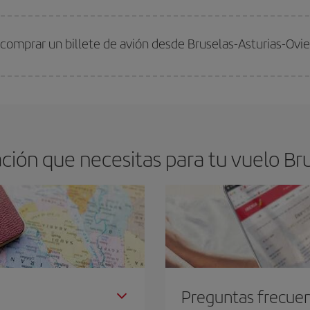
arte el mejor precio según tus necesidades de viaje. La tarifa básica, te asegu
comprar un billete de avión desde Bruselas-Asturias-Ovi
os baratos. Las claves para encontrar los mejores precios son
anticiparte y 
drán. Además, si buscas los vuelos con las fechas y los horarios del viaje un
ión que necesitas para tu vuelo Bru
Preguntas frecue