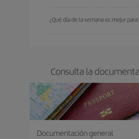
En Iberia, tenemos distintas tarifas para garantiz
¿Qué día de la semana es mejor para 
Cualquier día de la semana puedes encontrar vuel
reserves tus billetes de avión más baratos te sal
barato.
Consulta la documentac
Documentación general