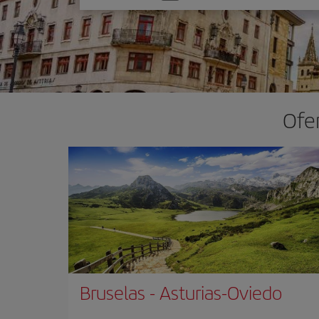
una
opción
Ofer
Bruselas
-
Asturias-Oviedo