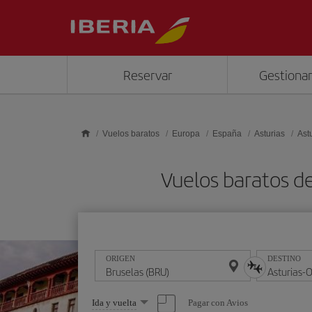
Saltar al contenido principal
Reservar
Gestionar
Vuelos baratos
Europa
España
Asturias
Ast
Vuelos baratos d
ORIGEN
DESTINO
Seleccione
Pagar con Avios
Ida y vuelta